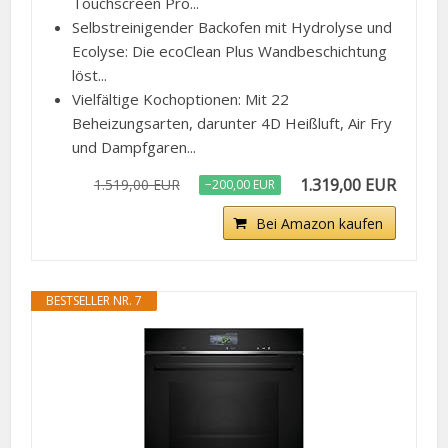
Touchscreen Pro...
Selbstreinigender Backofen mit Hydrolyse und
Ecolyse: Die ecoClean Plus Wandbeschichtung
löst...
Vielfältige Kochoptionen: Mit 22
Beheizungsarten, darunter 4D Heißluft, Air Fry
und Dampfgaren...
1.319,00 EUR
1.519,00 EUR
−200,00 EUR
Bei Amazon kaufen
BESTSELLER NR. 7