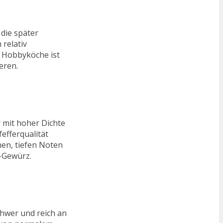
die später
 relativ
e Hobbyköche ist
eren.
r mit hoher Dichte
efferqualität
men, tiefen Noten
h-Gewürz.
chwer und reich an