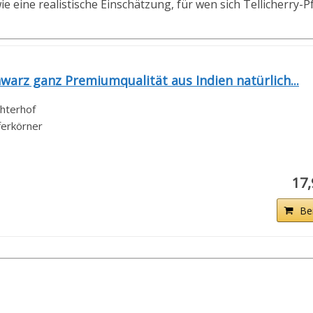
e eine realistische Einschätzung, für wen sich Tellicherry-P
chwarz ganz Premiumqualität aus Indien natürlich...
chterhof
ferkörner
17
Be