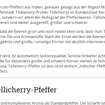
warzen Pfeffers aus Indien, genauer gesagt aus der Region M
enstadt Thalassery (früher Tellicherry) im Bundesstaat Ker
, sondern vor allem der Reifegrad der Pfefferbeeren. Tellich
eeren sind weiter ausgereift, größer und schwerer.
ld die Beeren grün und noch relativ klein sind, lässt man T
che Öle und Aromastoffe. Nach der Ernte werden die Beeren
rgebnis sind große, runzelige Körner mit deutlich intensive
auft wird, ist automatisch Spitzenqualität. Seriöse Anbieter a
 die für besonders große und schwere Körner stehen. Je höh
ma. Tellicherry-Pfeffer ist also nicht einfach „indischer Pfef
fers.
llicherry-Pfeffer
es und komplexeres Aroma als Standardpfeffer. Die Schärfe is