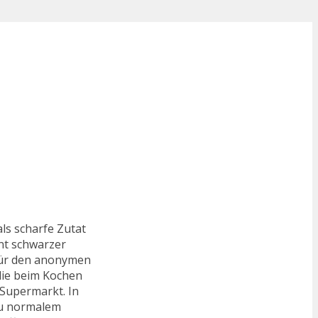
als scharfe Zutat
ant schwarzer
 für den anonymen
 die beim Kochen
 Supermarkt. In
zu normalem