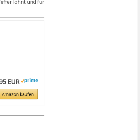
feffer lohnt und für
,95 EUR
i Amazon kaufen