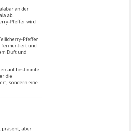
alabar an der
ala ab.
erry-Pfeffer wird
ellicherry-Pfeffer
 fermentiert und
rem Duft und
chten auf bestimmte
er die
fer“, sondern eine
t präsent, aber