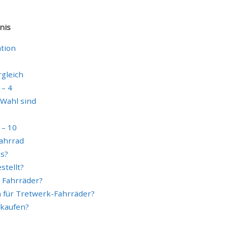
nis
ation
gleich
 – 4
Wahl sind
 – 10
Fahrrad
us?
tellt?
e Fahrräder?
 für Tretwerk-Fahrräder?
 kaufen?