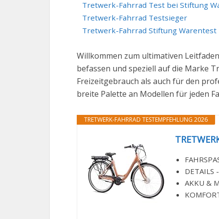
Tretwerk-Fahrrad Test bei Stiftung W
Tretwerk-Fahrrad Testsieger
Tretwerk-Fahrrad Stiftung Warentest
Willkommen zum ultimativen Leitfaden
befassen und speziell auf die Marke T
Freizeitgebrauch als auch für den pro
breite Palette an Modellen für jeden F
TRETWERK-FAHRRAD TESTEMPFEHLUNG 2026
TRETWERK 2
FAHRSPASS 
DETAILS -
AKKU & MO
KOMFORTAB