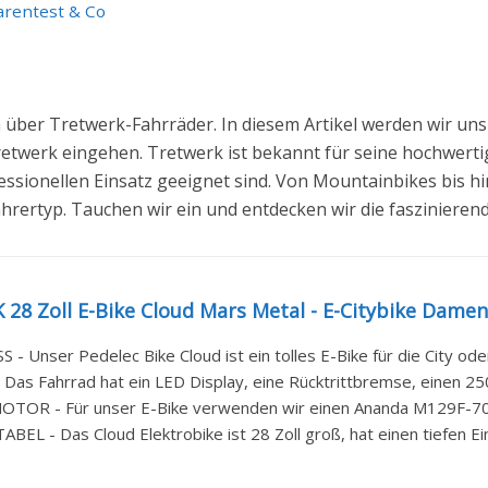
arentest & Co
 über Tretwerk-Fahrräder. In diesem Artikel werden wir un
retwerk eingehen. Tretwerk ist bekannt für seine hochwerti
fessionellen Einsatz geeignet sind. Von Mountainbikes bis h
ahrertyp. Tauchen wir ein und entdecken wir die faszinieren
8 Zoll E-Bike Cloud Mars Metal - E-Citybike Damen 
- Unser Pedelec Bike Cloud ist ein tolles E-Bike für die City oder
 Das Fahrrad hat ein LED Display, eine Rücktrittbremse, einen 25
TOR - Für unser E-Bike verwenden wir einen Ananda M129F-700
EL - Das Cloud Elektrobike ist 28 Zoll groß, hat einen tiefen Ei