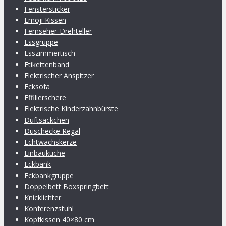
Fenstersticker
Emoji Kissen
Fernseher-Drehteller
Essgruppe
Esszimmertisch
Etikettenband
Elektrischer Anspitzer
Ecksofa
Effilierschere
Elektrische Kinderzahnbürste
Duftsäckchen
Duschecke Regal
Echtwachskerze
Einbauküche
Eckbank
Eckbankgruppe
Doppelbett Boxspringbett
Knicklichter
Konferenzstuhl
Kopfkissen 40×80 cm