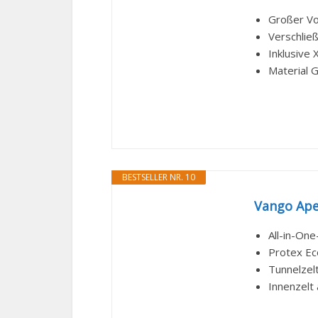
Großer Vo
Verschließ
Inklusive
Material 
BESTSELLER NR. 10
Vango Apex
All-in-One
Protex Ec
Tunnelzel
Innenzelt