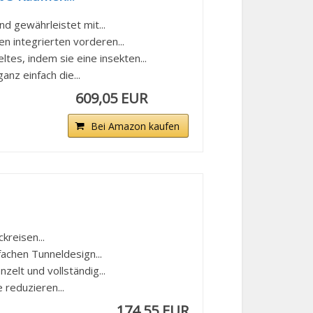
d gewährleistet mit...
integrierten vorderen...
, indem sie eine insekten...
nz einfach die...
609,05 EUR
Bei Amazon kaufen
kreisen...
fachen Tunneldesign...
elt und vollständig...
 reduzieren...
174,55 EUR