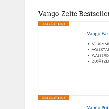
Vango-Zelte Bestseller
BESTSELLER NR. 5
Vango Farn
STURMABSP
VOLLSTÄND
WASSERDI
ZUSÄTZLIC
BESTSELLER NR. 6
Vango Purb