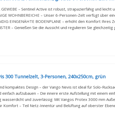
EWEBE – Sentinel Active ist robust, strapazierfähig und leicht un
E WOHNBEREICHE – Unser 6-Personen-Zelt verfügt über einen 
IG EINGENÄHTE BODENPLANE – erhöht den Komfort Ihres Zeltes
ER – Genießen Sie die Aussicht und regulieren Sie gleichzeitig ga
is 300 Tunnelzelt, 3-Personen, 240x250cm, grün
nd kompaktes Design – der Vango Nevis ist ideal für Solo-Rucksac
d einfach aufzubauen – Die innere erste Aufstellung mit einem ein
ig wasserdicht und zuverlässig: Mit Vangos Protex 3000 mm Außenz
ür Komfort – Teil Netz-Innentür und Belüftung auf oberster Ebene