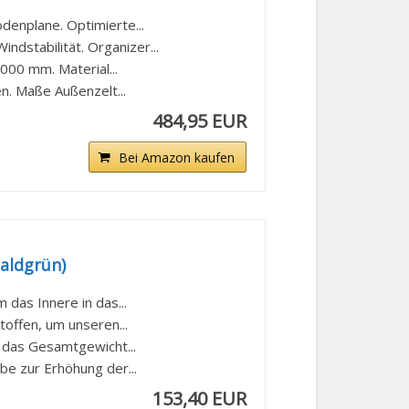
enplane. Optimierte...
dstabilität. Organizer...
000 mm. Material...
n. Maße Außenzelt...
484,95 EUR
Bei Amazon kaufen
Waldgrün)
 das Innere in das...
offen, um unseren...
s das Gesamtgewicht...
e zur Erhöhung der...
153,40 EUR