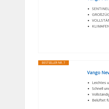
SENTINEL G
GROßZÜGIG
VOLLSTÄND
KLIMAFENST
BESTSELLER NR. 7
Vango Nev
Leichtes u
Schnell un
Vollständ
Belüftet f