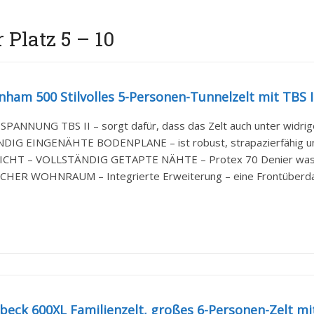
 Platz 5 – 10
ham 500 Stilvolles 5-Personen-Tunnelzelt mit TBS II 
ANNUNG TBS II – sorgt dafür, dass das Zelt auch unter widrige
IG EINGENÄHTE BODENPLANE – ist robust, strapazierfähig und
CHT – VOLLSTÄNDIG GETAPTE NÄHTE – Protex 70 Denier wasse
HER WOHNRAUM – Integrierte Erweiterung – eine Frontüberdachu
eck 600XL Familienzelt, großes 6-Personen-Zelt mit