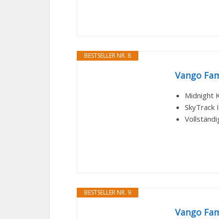
BESTSELLER NR. 8
Vango Fam
Midnight 
SkyTrack I
Vollständ
BESTSELLER NR. 9
Vango Fam