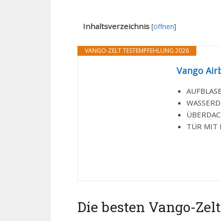
Inhaltsverzeichnis
[
öffnen
]
VANGO-ZELT TESTEMPFEHLUNG 2026
Vango Airb
AUFBLASBA
WASSERDIC
ÜBERDACHT
TÜR MIT D
Die besten Vango-Zelt