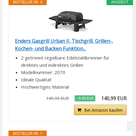
BESTSELLER NR. 6
ANGEBOT
Enders Gasgrill Urban II, Tischgrill, Grillen-,
Kochen- und Backen Funktion...
2 getrennt regelbare Edelstahlbrenner für
direktes und indirektes Grillen
Modellnummer: 2070
Ideale Qualität
Hochwertiges Material
140,99 EUR
149,95 EUR
−8,96 EUR
Bei Amazon kaufen
BESTSELLER NR. 7