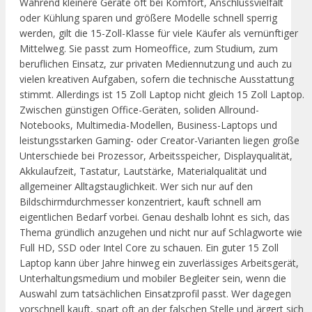
Während kleinere Geräte oft bei Komfort, Anschlussvielfalt
oder Kühlung sparen und größere Modelle schnell sperrig
werden, gilt die 15-Zoll-Klasse für viele Käufer als vernünftiger
Mittelweg. Sie passt zum Homeoffice, zum Studium, zum
beruflichen Einsatz, zur privaten Mediennutzung und auch zu
vielen kreativen Aufgaben, sofern die technische Ausstattung
stimmt. Allerdings ist 15 Zoll Laptop nicht gleich 15 Zoll Laptop.
Zwischen günstigen Office-Geräten, soliden Allround-
Notebooks, Multimedia-Modellen, Business-Laptops und
leistungsstarken Gaming- oder Creator-Varianten liegen große
Unterschiede bei Prozessor, Arbeitsspeicher, Displayqualität,
Akkulaufzeit, Tastatur, Lautstärke, Materialqualität und
allgemeiner Alltagstauglichkeit. Wer sich nur auf den
Bildschirmdurchmesser konzentriert, kauft schnell am
eigentlichen Bedarf vorbei. Genau deshalb lohnt es sich, das
Thema gründlich anzugehen und nicht nur auf Schlagworte wie
Full HD, SSD oder Intel Core zu schauen. Ein guter 15 Zoll
Laptop kann über Jahre hinweg ein zuverlässiges Arbeitsgerät,
Unterhaltungsmedium und mobiler Begleiter sein, wenn die
Auswahl zum tatsächlichen Einsatzprofil passt. Wer dagegen
vorschnell kauft, spart oft an der falschen Stelle und ärgert sich