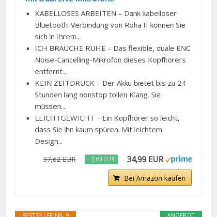
KABELLOSES ARBEITEN – Dank kabelloser
Bluetooth-Verbindung von Roha II können Sie
sich in Ihrem...
ICH BRAUCHE RUHE – Das flexible, duale ENC
Noise-Cancelling-Mikrofon dieses Kopfhörers
entfernt...
KEIN ZEITDRUCK – Der Akku bietet bis zu 24
Stunden lang nonstop tollen Klang. Sie
müssen...
LEICHTGEWICHT – Ein Kopfhörer so leicht,
dass Sie ihn kaum spüren. Mit leichtem
Design...
34,99 EUR
37,62 EUR
−2,63 EUR
Bei Amazon kaufen
BESTSELLER NR. 9
ANGEBOT