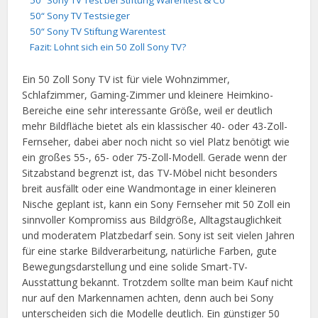
50“ Sony TV Test bei Stiftung Warentest & Co
50“ Sony TV Testsieger
50“ Sony TV Stiftung Warentest
Fazit: Lohnt sich ein 50 Zoll Sony TV?
Ein 50 Zoll Sony TV ist für viele Wohnzimmer,
Schlafzimmer, Gaming-Zimmer und kleinere Heimkino-
Bereiche eine sehr interessante Größe, weil er deutlich
mehr Bildfläche bietet als ein klassischer 40- oder 43-Zoll-
Fernseher, dabei aber noch nicht so viel Platz benötigt wie
ein großes 55-, 65- oder 75-Zoll-Modell. Gerade wenn der
Sitzabstand begrenzt ist, das TV-Möbel nicht besonders
breit ausfällt oder eine Wandmontage in einer kleineren
Nische geplant ist, kann ein Sony Fernseher mit 50 Zoll ein
sinnvoller Kompromiss aus Bildgröße, Alltagstauglichkeit
und moderatem Platzbedarf sein. Sony ist seit vielen Jahren
für eine starke Bildverarbeitung, natürliche Farben, gute
Bewegungsdarstellung und eine solide Smart-TV-
Ausstattung bekannt. Trotzdem sollte man beim Kauf nicht
nur auf den Markennamen achten, denn auch bei Sony
unterscheiden sich die Modelle deutlich. Ein günstiger 50