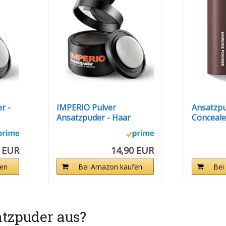
r -
IMPERIO Pulver
Ansatzpu
Ansatzpuder - Haar
Concealer
Concealer zur...
 EUR
14,90 EUR
en
Bei Amazon kaufen
Bei
atzpuder aus?