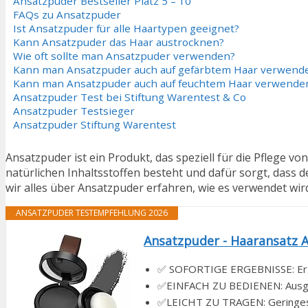
Ansatzpuder Bestseller Platz 5 – 10
FAQs zu Ansatzpuder
Ist Ansatzpuder für alle Haartypen geeignet?
Kann Ansatzpuder das Haar austrocknen?
Wie oft sollte man Ansatzpuder verwenden?
Kann man Ansatzpuder auch auf gefärbtem Haar verwend
Kann man Ansatzpuder auch auf feuchtem Haar verwende
Ansatzpuder Test bei Stiftung Warentest & Co
Ansatzpuder Testsieger
Ansatzpuder Stiftung Warentest
Ansatzpuder ist ein Produkt, das speziell für die Pflege vo
natürlichen Inhaltsstoffen besteht und dafür sorgt, dass d
wir alles über Ansatzpuder erfahren, wie es verwendet wird
ANSATZPUDER TESTEMPFEHLUNG 2026
Ansatzpuder - Haaransatz A
✅ SOFORTIGE ERGEBNISSE: Erziel
✅EINFACH ZU BEDIENEN: Ausges
✅LEICHT ZU TRAGEN: Geringes G