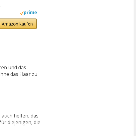
.
i Amazon kaufen
eren und das
ohne das Haar zu
 auch helfen, das
ür diejenigen, die