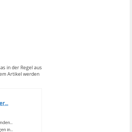
das in der Regel aus
sem Artikel werden
r...
den...
n in...