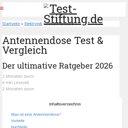
Startseite
»
Elektronik
»
Antennendose
Antennendose Test &
Vergleich
Der ultimative Ratgeber 2026
2 Monaten zuvor
6 min Lesezeit
2 Monaten zuvor
Inhaltsverzeichnis
Was ist eine Antennendose?
Vorteile
Nachteile