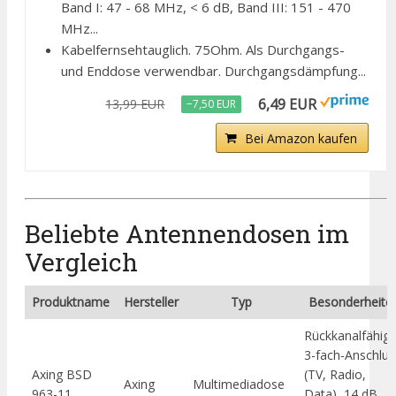
Band I: 47 - 68 MHz, < 6 dB, Band III: 151 - 470
MHz...
Kabelfernsehtauglich. 75Ohm. Als Durchgangs-
und Enddose verwendbar. Durchgangsdämpfung...
6,49 EUR
13,99 EUR
−7,50 EUR
Bei Amazon kaufen
Beliebte Antennendosen im
Vergleich
Produktname
Hersteller
Typ
Besonderheite
Rückkanalfähig,
3-fach-Anschlus
Axing BSD
(TV, Radio,
Axing
Multimediadose
963-11
Data), 14 dB,