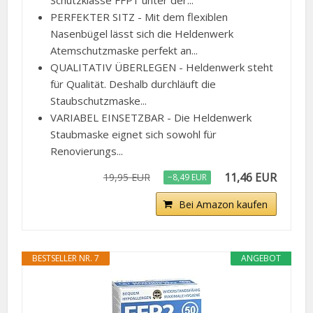
Schutzklasse FFP1 unter der...
PERFEKTER SITZ - Mit dem flexiblen
Nasenbügel lässt sich die Heldenwerk
Atemschutzmaske perfekt an...
QUALITATIV ÜBERLEGEN - Heldenwerk steht
für Qualität. Deshalb durchläuft die
Staubschutzmaske...
VARIABEL EINSETZBAR - Die Heldenwerk
Staubmaske eignet sich sowohl für
Renovierungs...
11,46 EUR
19,95 EUR
−8,49 EUR
Bei Amazon kaufen
BESTSELLER NR. 7
ANGEBOT