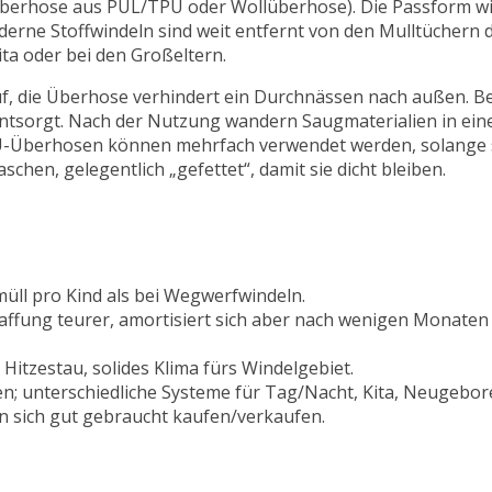
(Überhose aus PUL/TPU oder Wollüberhose). Die Passform w
derne Stoffwindeln sind weit entfernt von den Mulltüchern 
ita oder bei den Großeltern.
uf, die Überhose verhindert ein Durchnässen nach außen. Be
entsorgt. Nach der Nutzung wandern Saugmaterialien in ei
-Überhosen können mehrfach verwendet werden, solange s
hen, gelegentlich „gefettet“, damit sie dicht bleiben.
üll pro Kind als bei Wegwerfwindeln.
haffung teurer, amortisiert sich aber nach wenigen Monaten
itzestau, solides Klima fürs Windelgebiet.
n; unterschiedliche Systeme für Tag/Nacht, Kita, Neugebore
n sich gut gebraucht kaufen/verkaufen.