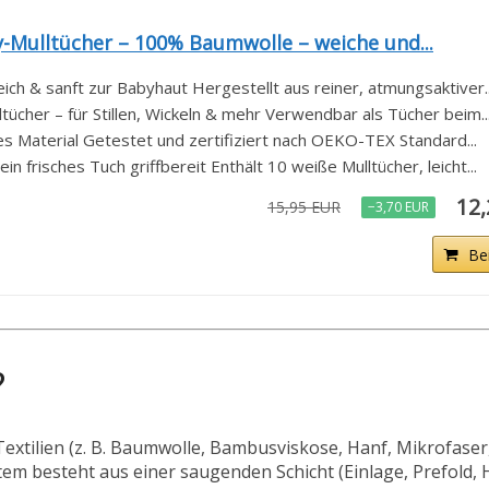
-Mulltücher – 100% Baumwolle – weiche und...
ch & sanft zur Babyhaut Hergestellt aus reiner, atmungsaktiver..
tücher – für Stillen, Wickeln & mehr Verwendbar als Tücher beim..
s Material Getestet und zertifiziert nach OEKO-TEX Standard...
n frisches Tuch griffbereit Enthält 10 weiße Mulltücher, leicht...
12
15,95 EUR
−3,70 EUR
Be
?
xtilien (z. B. Baumwolle, Bambusviskose, Hanf, Mikrofaser,
em besteht aus einer saugenden Schicht (Einlage, Prefold,