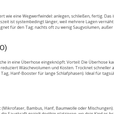
rt wie eine Wegwerfwindel: anlegen, schließen, fertig. Das is
zeit ist systembedingt länger, weil mehrere Lagen vernäht 
ignet für den Tag; nachts oft zu wenig Saugvolumen, außer 
O)
asche in eine Überhose eingeknöpft. Vorteil: Die Überhose 
 reduziert Wäschevolumen und Kosten. Trocknet schneller als
Tag, Hanf-Booster für lange Schlafphasen). Ideal für tagsüb
üllt (Mikrofaser, Bambus, Hanf, Baumwolle oder Mischungen
die Saugkraft gezielt dorthin platzieren, wo dein Kind es br