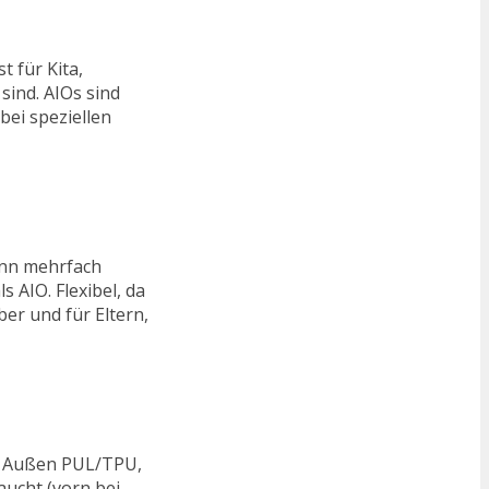
t für Kita,
sind. AIOs sind
bei speziellen
kann mehrfach
 AIO. Flexibel, da
er und für Eltern,
). Außen PUL/TPU,
aucht (vorn bei