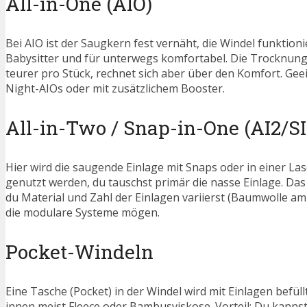
All-in-One (AIO)
Bei AIO ist der Saugkern fest vernäht, die Windel funktionie
Babysitter und für unterwegs komfortabel. Die Trocknungs
teurer pro Stück, rechnet sich aber über den Komfort. Gee
Night-AIOs oder mit zusätzlichem Booster.
All-in-Two / Snap-in-One (AI2/SI
Hier wird die saugende Einlage mit Snaps oder in einer L
genutzt werden, du tauschst primär die nasse Einlage. Das
du Material und Zahl der Einlagen variierst (Baumwolle am 
die modulare Systeme mögen.
Pocket-Windeln
Eine Tasche (Pocket) in der Windel wird mit Einlagen bef
innen meist Fleece oder Bambusviskose. Vorteil: Du kannst 