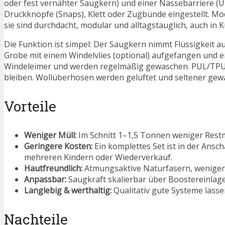
oder fest vernähter Saugkern) und einer Nässebarriere 
Druckknöpfe (Snaps), Klett oder Zugbünde eingestellt. Mo
sie sind durchdacht, modular und alltagstauglich, auch in K
Die Funktion ist simpel: Der Saugkern nimmt Flüssigkeit a
Grobe mit einem Windelvlies (optional) aufgefangen und 
Windeleimer und werden regelmäßig gewaschen. PUL/TPU
bleiben. Wollüberhosen werden gelüftet und seltener gewasc
Vorteile
Weniger Müll:
Im Schnitt 1–1,5 Tonnen weniger Restm
Geringere Kosten:
Ein komplettes Set ist in der Ansc
mehreren Kindern oder Wiederverkauf.
Hautfreundlich:
Atmungsaktive Naturfasern, weniger H
Anpassbar:
Saugkraft skalierbar über Boostereinlage
Langlebig & werthaltig:
Qualitativ gute Systeme lasse
Nachteile