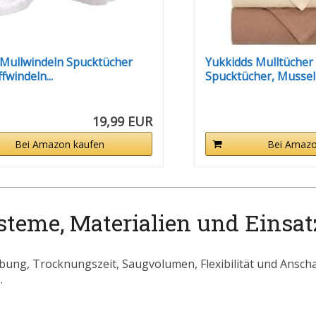
Mullwindeln Spucktücher
Yukkidds Mulltücher
fwindeln...
Spucktücher, Musselin
19,99 EUR
Bei Amazon kaufen
Bei Amazo
teme, Materialien und Einsatz
ung, Trocknungszeit, Saugvolumen, Flexibilität und Ansch
.