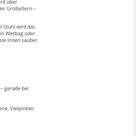
ird über
der Großeltern –
i Stuhl wird das
nen Wetbag oder
ie innen sauber
 – gerade bei
ne, Vielpinkler.