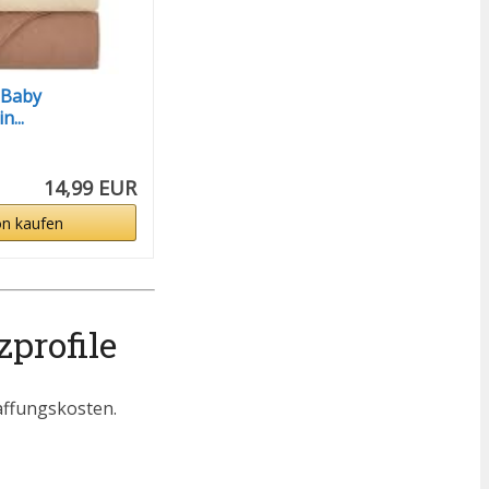
 Baby
...
14,99 EUR
n kaufen
profile
affungskosten.