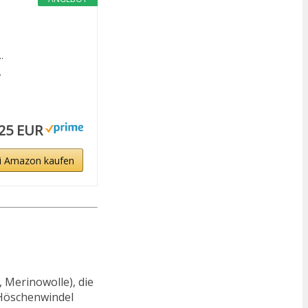
.
.
,25 EUR
i Amazon kaufen
 Merinowolle), die
 Höschenwindel