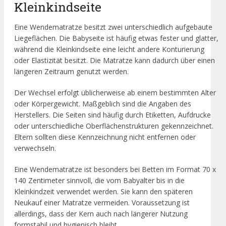
Kleinkindseite
Eine Wendematratze besitzt zwei unterschiedlich aufgebaute
Liegeflächen. Die Babyseite ist häufig etwas fester und glatter,
während die Kleinkindseite eine leicht andere Konturierung
oder Elastizität besitzt. Die Matratze kann dadurch über einen
längeren Zeitraum genutzt werden.
Der Wechsel erfolgt üblicherweise ab einem bestimmten Alter
oder Körpergewicht. Maßgeblich sind die Angaben des
Herstellers. Die Seiten sind häufig durch Etiketten, Aufdrucke
oder unterschiedliche Oberflächenstrukturen gekennzeichnet.
Eltern sollten diese Kennzeichnung nicht entfernen oder
verwechseln.
Eine Wendematratze ist besonders bei Betten im Format 70 x
140 Zentimeter sinnvoll, die vom Babyalter bis in die
Kleinkindzeit verwendet werden. Sie kann den späteren
Neukauf einer Matratze vermeiden. Voraussetzung ist
allerdings, dass der Kern auch nach längerer Nutzung
formstabil und hygienisch bleibt.