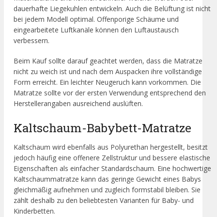
dauerhafte Liegekuhlen entwickeln. Auch die Belüftung ist nicht
bei jedem Modell optimal. Offenporige Schäume und
eingearbeitete Luftkanäle können den Luftaustausch
verbessern.
Beim Kauf sollte darauf geachtet werden, dass die Matratze
nicht zu weich ist und nach dem Auspacken ihre vollständige
Form erreicht. Ein leichter Neugeruch kann vorkommen. Die
Matratze sollte vor der ersten Verwendung entsprechend den
Herstellerangaben ausreichend auslüften.
Kaltschaum-Babybett-Matratze
Kaltschaum wird ebenfalls aus Polyurethan hergestellt, besitzt
jedoch häufig eine offenere Zellstruktur und bessere elastische
Eigenschaften als einfacher Standardschaum. Eine hochwertige
Kaltschaummatratze kann das geringe Gewicht eines Babys
gleichmäßig aufnehmen und zugleich formstabil bleiben. Sie
zählt deshalb zu den beliebtesten Varianten für Baby- und
Kinderbetten.