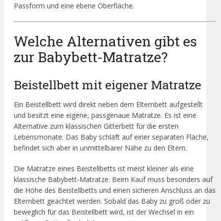
Passform und eine ebene Oberfläche.
Welche Alternativen gibt es
zur Babybett-Matratze?
Beistellbett mit eigener Matratze
Ein Beistellbett wird direkt neben dem Elternbett aufgestellt
und besitzt eine eigene, passgenaue Matratze. Es ist eine
Alternative zum klassischen Gitterbett für die ersten
Lebensmonate. Das Baby schläft auf einer separaten Fläche,
befindet sich aber in unmittelbarer Nähe zu den Eltern.
Die Matratze eines Beistellbetts ist meist kleiner als eine
klassische Babybett-Matratze. Beim Kauf muss besonders auf
die Höhe des Beistellbetts und einen sicheren Anschluss an das
Elternbett geachtet werden. Sobald das Baby zu groß oder zu
beweglich für das Beistellbett wird, ist der Wechsel in ein