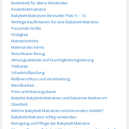
Bodenbett für ältere Kleinkinder
Kinderbettmatratze
Babybett-Matratzen Bestseller Platz 5 – 10
Wichtige Kaufkriterien für eine Babybett-Matratze
Passende Größe
Festigkeit
Matratzenhöhe
Material des Kerns
Waschbarer Bezug
Atmungsaktivität und Feuchtigkeitsregulierung
Trittkante
Schadstoffprüfung
Reißverschluss und Verarbeitung
Wendbarkeit
Preis und Nutzungsdauer
Beliebte Babybett-Matratzen und bekannte Marken im
Überblick
Welche Babybett-Matratzen sind besonders beliebt?
Babybett-Matratze richtig verwenden
Reinigung und Pflege der Babybett-Matratze