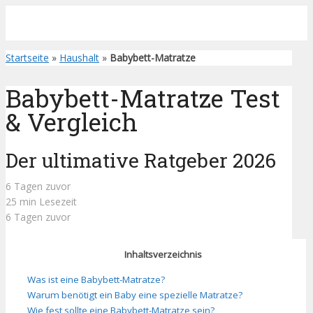
Startseite
»
Haushalt
»
Babybett-Matratze
Babybett-Matratze Test
& Vergleich
Der ultimative Ratgeber 2026
6 Tagen zuvor
25 min Lesezeit
6 Tagen zuvor
Inhaltsverzeichnis
Was ist eine Babybett-Matratze?
Warum benötigt ein Baby eine spezielle Matratze?
Wie fest sollte eine Babybett-Matratze sein?