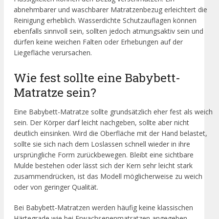
abnehmbarer und waschbarer Matratzenbezug erleichtert die
Reinigung erheblich. Wasserdichte Schutzauflagen können
ebenfalls sinnvoll sein, sollten jedoch atmungsaktiv sein und
dürfen keine weichen Falten oder Erhebungen auf der
Liegefläche verursachen.
Wie fest sollte eine Babybett-
Matratze sein?
Eine Babybett-Matratze sollte grundsätzlich eher fest als weich
sein. Der Körper darf leicht nachgeben, sollte aber nicht
deutlich einsinken. Wird die Oberfläche mit der Hand belastet,
sollte sie sich nach dem Loslassen schnell wieder in ihre
ursprüngliche Form zurückbewegen. Bleibt eine sichtbare
Mulde bestehen oder lässt sich der Kern sehr leicht stark
zusammendrücken, ist das Modell möglicherweise zu weich
oder von geringer Qualität.
Bei Babybett-Matratzen werden häufig keine klassischen
Härtegrade wie bei Erwachsenenmatratzen angegeben.