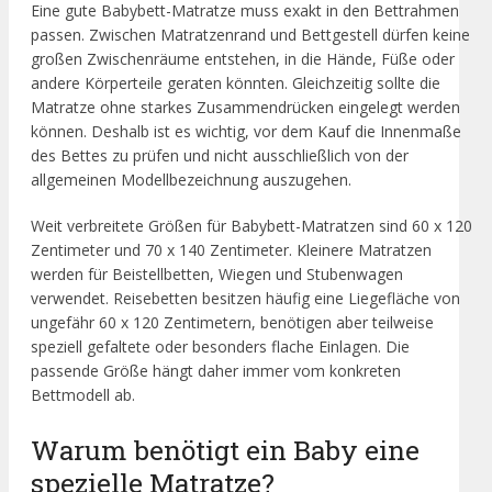
Eine gute Babybett-Matratze muss exakt in den Bettrahmen
passen. Zwischen Matratzenrand und Bettgestell dürfen keine
großen Zwischenräume entstehen, in die Hände, Füße oder
andere Körperteile geraten könnten. Gleichzeitig sollte die
Matratze ohne starkes Zusammendrücken eingelegt werden
können. Deshalb ist es wichtig, vor dem Kauf die Innenmaße
des Bettes zu prüfen und nicht ausschließlich von der
allgemeinen Modellbezeichnung auszugehen.
Weit verbreitete Größen für Babybett-Matratzen sind 60 x 120
Zentimeter und 70 x 140 Zentimeter. Kleinere Matratzen
werden für Beistellbetten, Wiegen und Stubenwagen
verwendet. Reisebetten besitzen häufig eine Liegefläche von
ungefähr 60 x 120 Zentimetern, benötigen aber teilweise
speziell gefaltete oder besonders flache Einlagen. Die
passende Größe hängt daher immer vom konkreten
Bettmodell ab.
Warum benötigt ein Baby eine
spezielle Matratze?