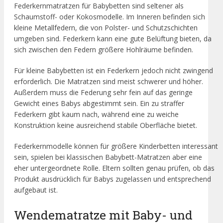
Federkernmatratzen für Babybetten sind seltener als
Schaumstoff- oder Kokosmodelle. Im Inneren befinden sich
kleine Metallfedern, die von Polster- und Schutzschichten
umgeben sind. Federkern kann eine gute Belüftung bieten, da
sich zwischen den Federn größere Hohlräume befinden.
Für kleine Babybetten ist ein Federkern jedoch nicht zwingend
erforderlich. Die Matratzen sind meist schwerer und höher.
Außerdem muss die Federung sehr fein auf das geringe
Gewicht eines Babys abgestimmt sein. Ein zu straffer
Federkern gibt kaum nach, während eine zu weiche
Konstruktion keine ausreichend stabile Oberfläche bietet.
Federkernmodelle können für größere Kinderbetten interessant
sein, spielen bei klassischen Babybett-Matratzen aber eine
eher untergeordnete Rolle. Eltern sollten genau prüfen, ob das
Produkt ausdrücklich für Babys zugelassen und entsprechend
aufgebaut ist.
Wendematratze mit Baby- und