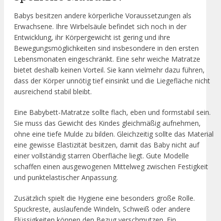
Babys besitzen andere körperliche Voraussetzungen als
Erwachsene. Ihre Wirbelsäule befindet sich noch in der
Entwicklung, ihr Körpergewicht ist gering und ihre
Bewegungsmöglichkeiten sind insbesondere in den ersten
Lebensmonaten eingeschränkt. Eine sehr weiche Matratze
bietet deshalb keinen Vorteil. Sie kann vielmehr dazu führen,
dass der Körper unnötig tief einsinkt und die Liegefläche nicht
ausreichend stabil bleibt.
Eine Babybett-Matratze sollte flach, eben und formstabil sein.
Sie muss das Gewicht des Kindes gleichmäßig aufnehmen,
ohne eine tiefe Mulde zu bilden. Gleichzeitig sollte das Material
eine gewisse Elastizität besitzen, damit das Baby nicht auf
einer vollständig starren Oberfläche liegt. Gute Modelle
schaffen einen ausgewogenen Mittelweg zwischen Festigkeit
und punktelastischer Anpassung.
Zusätzlich spielt die Hygiene eine besonders große Rolle.
Spuckreste, auslaufende Windeln, Schweiß oder andere
Flüssigkeiten können den Bezug verschmutzen. Ein