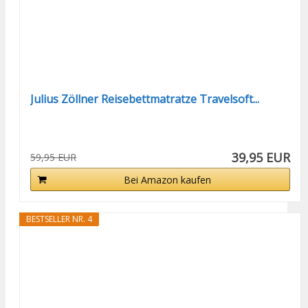
Julius Zöllner Reisebettmatratze Travelsoft...
39,95 EUR
59,95 EUR
Bei Amazon kaufen
BESTSELLER NR. 4