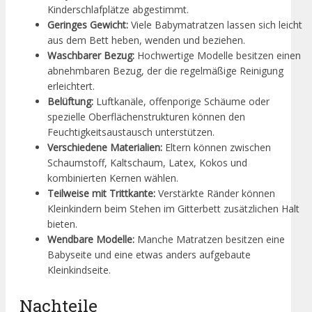
Kinderschlafplätze abgestimmt.
Geringes Gewicht:
Viele Babymatratzen lassen sich leicht
aus dem Bett heben, wenden und beziehen.
Waschbarer Bezug:
Hochwertige Modelle besitzen einen
abnehmbaren Bezug, der die regelmäßige Reinigung
erleichtert.
Belüftung:
Luftkanäle, offenporige Schäume oder
spezielle Oberflächenstrukturen können den
Feuchtigkeitsaustausch unterstützen.
Verschiedene Materialien:
Eltern können zwischen
Schaumstoff, Kaltschaum, Latex, Kokos und
kombinierten Kernen wählen.
Teilweise mit Trittkante:
Verstärkte Ränder können
Kleinkindern beim Stehen im Gitterbett zusätzlichen Halt
bieten.
Wendbare Modelle:
Manche Matratzen besitzen eine
Babyseite und eine etwas anders aufgebaute
Kleinkindseite.
Nachteile