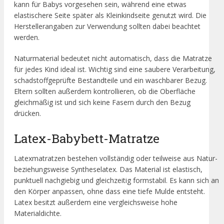
kann für Babys vorgesehen sein, während eine etwas
elastischere Seite später als Kleinkindseite genutzt wird. Die
Herstellerangaben zur Verwendung sollten dabei beachtet
werden.
Naturmaterial bedeutet nicht automatisch, dass die Matratze
für jedes Kind ideal ist. Wichtig sind eine saubere Verarbeitung,
schadstoffgeprüfte Bestandteile und ein waschbarer Bezug.
Eltern sollten außerdem kontrollieren, ob die Oberfläche
gleichmäßig ist und sich keine Fasern durch den Bezug
drücken.
Latex-Babybett-Matratze
Latexmatratzen bestehen vollständig oder teilweise aus Natur-
beziehungsweise Syntheselatex. Das Material ist elastisch,
punktuell nachgiebig und gleichzeitig formstabil. Es kann sich an
den Körper anpassen, ohne dass eine tiefe Mulde entsteht.
Latex besitzt außerdem eine vergleichsweise hohe
Materialdichte.