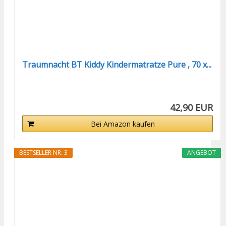
Traumnacht BT Kiddy Kindermatratze Pure , 70 x...
42,90 EUR
Bei Amazon kaufen
BESTSELLER NR. 3
ANGEBOT