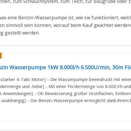
Brunnen, zum Schlauchsystem, zum Teich, zur Baugrube oder
was eine Benzin-Wasserpumpe ist, wie sie funktioniert, welch
iven sinnvoll sein können, worauf beim Kauf geachtet werde
 gestellt werden.
nzin Wasserpumpe 1kW 8.000l/h 6.500U/min, 30m Fö
sstarker 4-Takt-Motor] – Die Wasserpumpe beeindruckt mit einem
dermenge und -höhe] – Mit einer Fördermenge von 8.000 l/h und 
ige Anwendungen] – Ob Bewässerung großer Grünflächen, Entleeru
d unabhängig] – Die Benzin-Wasserpumpe ermöglicht dank ihrem b