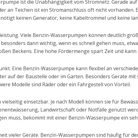
serpumpe ist die Unabhängigkeit vom Stromnetz. Gerade au
oder an Teichen ist ein Stromanschluss oft nicht vorhanden
nötigt keinen Generator, keine Kabeltrommel und keine la
rderleistung. Viele Benzin-Wasserpumpen können deutlich 
st besonders dann wichtig, wenn es schnell gehen muss, et
oßen Beckens. Eine hohe Fördermenge spart Zeit und kann i
spunkt. Eine Benzin-Wasserpumpe kann flexibel an verschie
ter auf der Baustelle oder im Garten. Besonders Geräte mi
were Modelle sind Räder oder ein Fahrgestell von Vorteil.
elseitig einsetzbar. Je nach Modell können sie für Bewäs
lenentwässerung, Landwirtschaft oder Notfälle genutzt wer
gen muss, bekommt mit einer Benzin-Wasserpumpe ein sehr
stheit vieler Geräte. Benzin-Wasserpumpen sind häufig für 