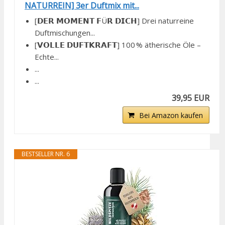
NATURREIN] 3er Duftmix mit...
[𝗗𝗘𝗥 𝗠𝗢𝗠𝗘𝗡𝗧 𝗙Ü𝗥 𝗗𝗜𝗖𝗛] Drei naturreine
Duftmischungen...
[𝗩𝗢𝗟𝗟𝗘 𝗗𝗨𝗙𝗧𝗞𝗥𝗔𝗙𝗧] 100 % ätherische Öle –
Echte...
...
...
39,95 EUR
Bei Amazon kaufen
BESTSELLER NR. 6