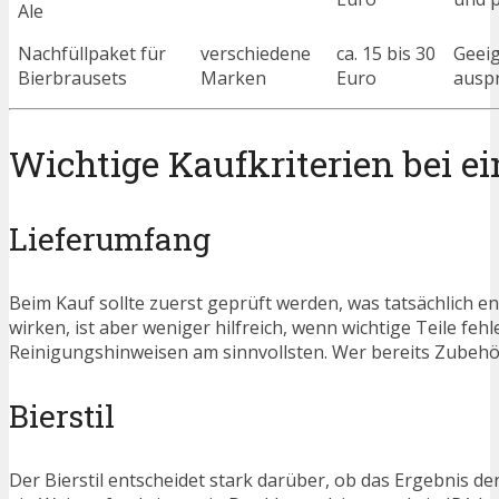
Ale
Nachfüllpaket für
verschiedene
ca. 15 bis 30
Geeig
Bierbrausets
Marken
Euro
ausp
Wichtige Kaufkriterien bei e
Lieferumfang
Beim Kauf sollte zuerst geprüft werden, was tatsächlich ent
wirken, ist aber weniger hilfreich, wenn wichtige Teile feh
Reinigungshinweisen am sinnvollsten. Wer bereits Zubehör
Bierstil
Der Bierstil entscheidet stark darüber, ob das Ergebnis den