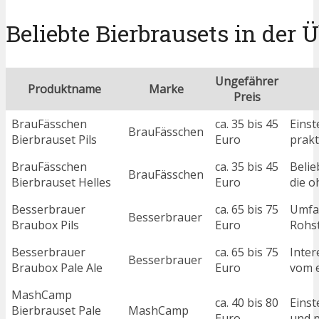
Beliebte Bierbrausets in der 
Ungefährer
Produktname
Marke
Preis
BrauFässchen
ca. 35 bis 45
Einst
BrauFässchen
Bierbrauset Pils
Euro
prakt
BrauFässchen
ca. 35 bis 45
Belie
BrauFässchen
Bierbrauset Helles
Euro
die o
Besserbrauer
ca. 65 bis 75
Umfan
Besserbrauer
Braubox Pils
Euro
Rohs
Besserbrauer
ca. 65 bis 75
Inter
Besserbrauer
Braubox Pale Ale
Euro
vom e
MashCamp
ca. 40 bis 80
Einst
Bierbrauset Pale
MashCamp
Euro
und 