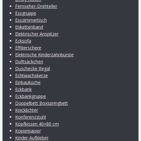
Fernseher-Drehteller
Essgruppe
Esszimmertisch
Etikettenband
Elektrischer Anspitzer
Ecksofa
Effilierschere
Elektrische Kinderzahnbürste
Duftsäckchen
Duschecke Regal
Echtwachskerze
Einbauküche
Eckbank
Eckbankgruppe
Doppelbett Boxspringbett
Knicklichter
Konferenzstuhl
Kopfkissen 40×80 cm
Kopierpapier
Kinder Aufkleber