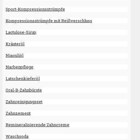
Sport-Kompressionsstrümpfe
Kompressionsstrümpfe mit Reißverschluss
Lactulose-Sirup
Kräuteröl
Niaouliöl
Narbenpflege
Latschenkieferöl
Oral-B-Zahnbürste
Zahnreinigungsset
Zahnzement
Remineralisierende Zahncreme
Waschsoda