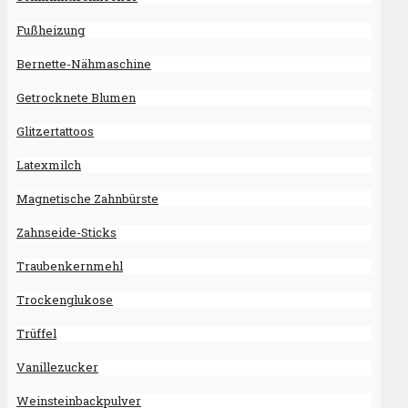
Fußheizung
Bernette-Nähmaschine
Getrocknete Blumen
Glitzertattoos
Latexmilch
Magnetische Zahnbürste
Zahnseide-Sticks
Traubenkernmehl
Trockenglukose
Trüffel
Vanillezucker
Weinsteinbackpulver