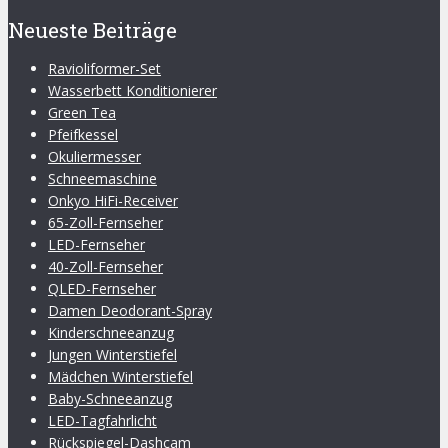
Neueste Beiträge
Ravioliformer-Set
Wasserbett Konditionierer
Green Tea
Pfeifkessel
Okuliermesser
Schneemaschine
Onkyo HiFi-​Recei­ver
65-Zoll-Fernseher
LED-Fernseher
40-Zoll-Fernseher
QLED-Fernseher
Damen Deodorant-Spray
Kinderschneeanzug
Jungen Winterstiefel
Mädchen Winterstiefel
Baby-Schneeanzug
LED-Tagfahrlicht
Rückspiegel-Dashcam