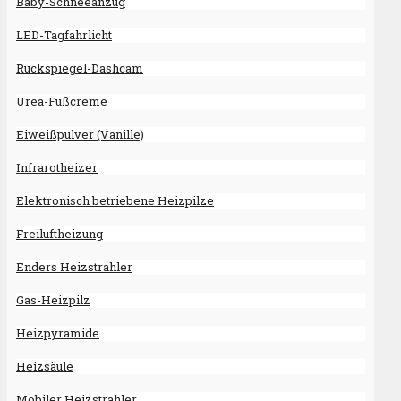
Baby-Schneeanzug
LED-Tagfahrlicht
Rückspiegel-Dashcam
Urea-Fußcreme
Eiweißpulver (Vanille)
Infrarotheizer
Elektronisch betriebene Heizpilze
Freiluftheizung
Enders Heizstrahler
Gas-Heizpilz
Heizpyramide
Heizsäule
Mobiler Heizstrahler