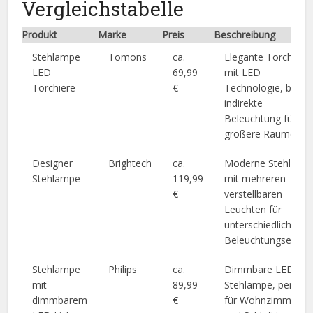
Vergleichstabelle
Produkt
Marke
Preis
Beschreibung
Stehlampe
Tomons
ca.
Elegante Torchiere
LED
69,99
mit LED
Torchiere
€
Technologie, bietet
indirekte
Beleuchtung für
größere Räume.
Designer
Brightech
ca.
Moderne Stehlamp
Stehlampe
119,99
mit mehreren
€
verstellbaren
Leuchten für
unterschiedliche
Beleuchtungseffekt
Stehlampe
Philips
ca.
Dimmbare LED
mit
89,99
Stehlampe, perfekt
dimmbarem
€
für Wohnzimmer