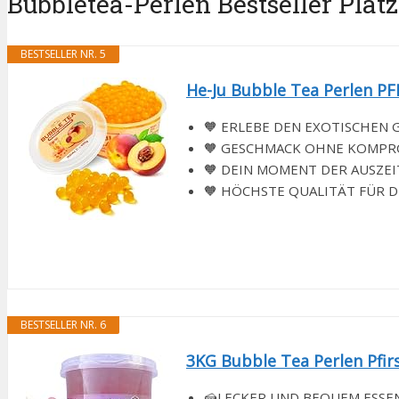
Bubbletea-Perlen Bestseller Platz
BESTSELLER NR. 5
He-Ju Bubble Tea Perlen PFI
🧡 ERLEBE DEN EXOTISCHEN GES
🧡 GESCHMACK OHNE KOMPROMISS
🧡 DEIN MOMENT DER AUSZEIT: N
🧡 HÖCHSTE QUALITÄT FÜR DICH:
BESTSELLER NR. 6
3KG Bubble Tea Perlen Pfirs
🍰LECKER UND BEQUEM ESSEN: U