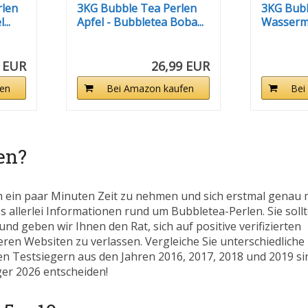
rlen
3KG Bubble Tea Perlen
3KG Bubb
..
Apfel - Bubbletea Boba...
Wasserm
Bubbletea
 EUR
26,99 EUR
en
Bei Amazon kaufen
Bei
en?
h ein paar Minuten Zeit zu nehmen und sich erstmal genau 
es allerlei Informationen rund um Bubbletea-Perlen. Sie sollt
nd geben wir Ihnen den Rat, sich auf positive verifizierten
en Websiten zu verlassen. Vergleiche Sie unterschiedlich
ren Testsiegern aus den Jahren 2016, 2017, 2018 und 2019 si
eger 2026 entscheiden!