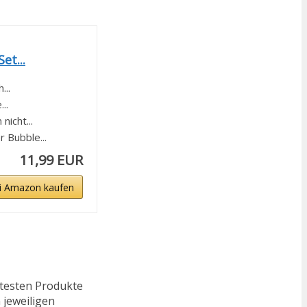
et...
...
..
icht...
 Bubble...
11,99 EUR
i Amazon kaufen
ftesten Produkte
 jeweiligen