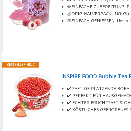
🍓EINFACHE ZUBEREITUNG: Perfe
🍏ORIGINALVERPACKUNG: Größer
🍑EINFACH GENIESSEN: Unser Bub
BESTSELLER NR. 7
INSPIRE FOOD Bubble Tea Pe
✔️ SAFTIGE PLATZENDE BOBA-PER
✔️ PERFEKT FÜR HAUSGEMACHTEN
✔️ ECHTER FRUCHTSAFT & OHNE
✔️ KÖSTLICHES GEFRORENES DES