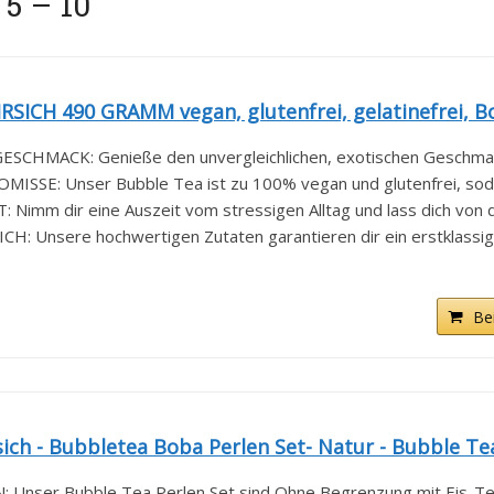
 5 – 10
RSICH 490 GRAMM vegan, glutenfrei, gelatinefrei, Bo
CHMACK: Genieße den unvergleichlichen, exotischen Geschmack
E: Unser Bubble Tea ist zu 100% vegan und glutenfrei, sodas
imm dir eine Auszeit vom stressigen Alltag und lass dich von d
 Unsere hochwertigen Zutaten garantieren dir ein erstklassige
Be
ich - Bubbletea Boba Perlen Set- Natur - Bubble Tea
nser Bubble Tea Perlen Set sind Ohne Begrenzung mit Eis-Tee