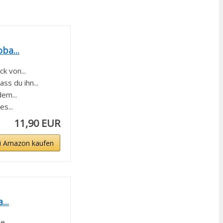
ba...
 von...
s du ihn...
em...
s...
11,90 EUR
i Amazon kaufen
...
...