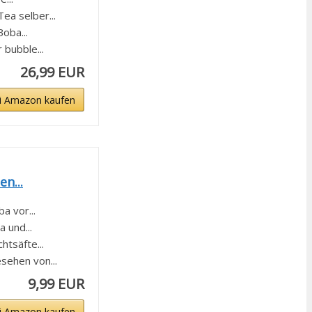
a selber...
oba...
bubble...
26,99 EUR
i Amazon kaufen
n...
 vor...
und...
tsäfte...
ehen von...
9,99 EUR
i Amazon kaufen