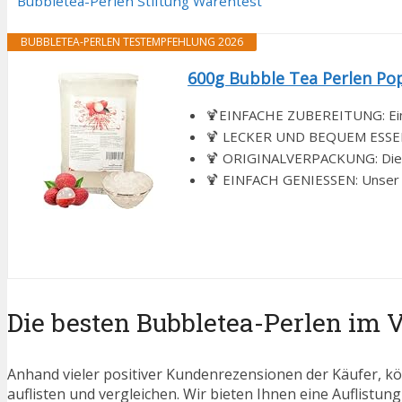
Bubbletea-Perlen Stiftung Warentest
BUBBLETEA-PERLEN TESTEMPFEHLUNG 2026
600g Bubble Tea Perlen Popp
🍹EINFACHE ZUBEREITUNG: Einfa
🍹 LECKER UND BEQUEM ESSEN: U
🍹 ORIGINALVERPACKUNG: Die Bub
🍹 EINFACH GENIESSEN: Unser Bu
Die besten Bubbletea-Perlen im 
Anhand vieler positiver Kundenrezensionen der Käufer, kö
auflisten und vergleichen. Wir bieten Ihnen eine Auflistung