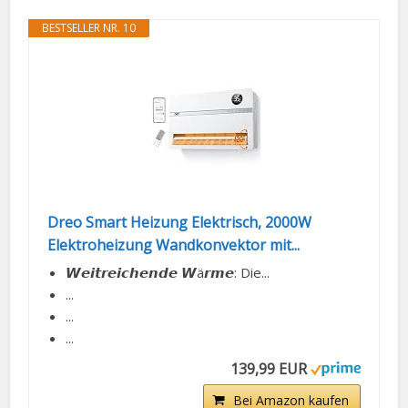
BESTSELLER NR. 10
Dreo Smart Heizung Elektrisch, 2000W
Elektroheizung Wandkonvektor mit...
𝙒𝙚𝙞𝙩𝙧𝙚𝙞𝙘𝙝𝙚𝙣𝙙𝙚 𝙒ä𝙧𝙢𝙚: Die...
...
...
...
139,99 EUR
Bei Amazon kaufen