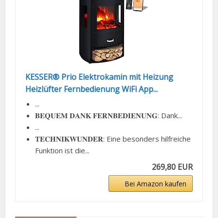
KESSER® Prio Elektrokamin mit Heizung
Heizlüfter Fernbedienung WiFi App...
...
𝐁𝐄𝐐𝐔𝐄𝐌 𝐃𝐀𝐍𝐊 𝐅𝐄𝐑𝐍𝐁𝐄𝐃𝐈𝐄𝐍𝐔𝐍𝐆: Dank...
...
𝐓𝐄𝐂𝐇𝐍𝐈𝐊𝐖𝐔𝐍𝐃𝐄𝐑: Eine besonders hilfreiche
Funktion ist die...
269,80 EUR
Bei Amazon kaufen