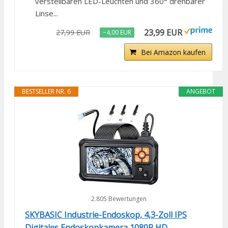
verstellbaren LED-Leuchten und 360° drehbarer
Linse...
23,99 EUR
27,99 EUR
−4,00 EUR
Bei Amazon kaufen
BESTSELLER NR. 6
ANGEBOT
2.805 Bewertungen
SKYBASIC Industrie-Endoskop, 4,3-Zoll IPS
Digitales Endoskopkamera,1080P HD...