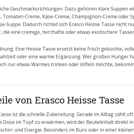
liche Geschmacksrichtungen. Dazu gehören klare Suppen w
me, Tomaten-Creme, Käse-Creme, Champignon-Creme oder S
e-Suppe. Dadurch richtet sich Erasco Heisse Tasse nicht nu
, die eine cremige, herzhafte oder etwas exotischere Tass
rdnung. Eine Heisse Tasse ersetzt keine frisch gekochte, vollw
mahlzeit oder eine warme Ergänzung. Wer großen Hunger hat
doch nur etwas Warmes trinken oder löffeln möchte, bekomm
eile von Erasco Heisse Tasse
asse ist die schnelle Zubereitung. Gerade im Alltag zählt of
e Dose im Topf zu erwärmen, wird der Beutelinhalt direkt 
chirr und Energie. Besonders im Büro oder in einer kleinen 