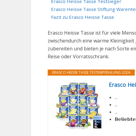
Erasco Heisse Tasse Testsieger
Erasco Heisse Tasse Stiftung Warente
Fazit zu Erasco Heisse Tasse
Erasco Heisse Tasse ist für viele Men
zwischendurch eine warme Kleinigkeit
zubereiten und bieten je nach Sorte e
Reise oder Vorratsschrank.
ERASCO HEISSE TASSE TESTEMPFEHLUNG 2026
Erasco He
...
...
...
𝗕𝗲𝗹𝗶𝗲𝗯