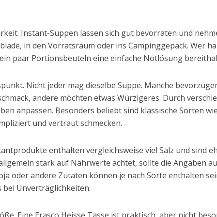
tbarkeit. Instant-Suppen lassen sich gut bevorraten und nehm
blade, in den Vorratsraum oder ins Campinggepäck. Wer häufi
in paar Portionsbeuteln eine einfache Notlösung bereithal
luspunkt. Nicht jeder mag dieselbe Suppe. Manche bevorzug
schmack, andere möchten etwas Würzigeres. Durch verschied
eben anpassen. Besonders beliebt sind klassische Sorten w
mpliziert und vertraut schmecken.
stantprodukte enthalten vergleichsweise viel Salz und sind e
llgemein stark auf Nährwerte achtet, sollte die Angaben a
Soja oder andere Zutaten können je nach Sorte enthalten sein
s bei Unverträglichkeiten.
größe. Eine Erasco Heisse Tasse ist praktisch, aber nicht be