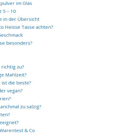
pulver im Glas
z 5 – 10
e in der Übersicht
co Heisse Tasse achten?
 Geschmack
sse besonders?
richtig zu?
ge Mahlzeit?
ist die beste?
der vegan?
rien?
nchmal zu salzig?
rten?
geeignet?
g Warentest & Co