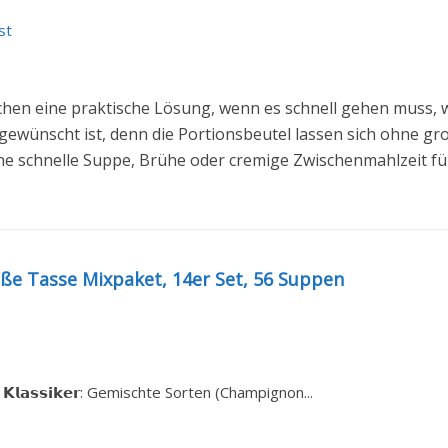
st
schen eine praktische Lösung, wenn es schnell gehen muss, 
 gewünscht ist, denn die Portionsbeutel lassen sich ohne 
ine schnelle Suppe, Brühe oder cremige Zwischenmahlzeit f
iße Tasse Mixpaket, 14er Set, 56 Suppen
𝘁𝗲 𝗞𝗹𝗮𝘀𝘀𝗶𝗸𝗲𝗿: Gemischte Sorten (Champignon...