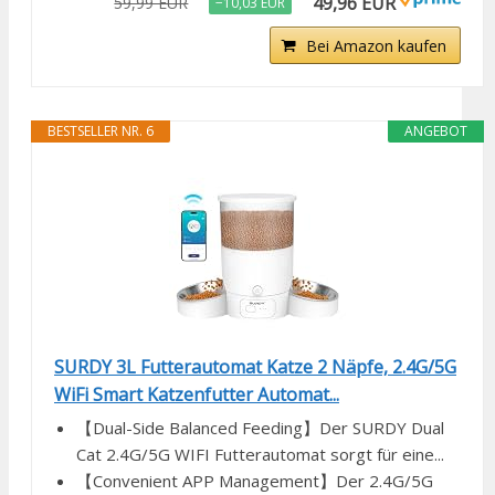
49,96 EUR
59,99 EUR
−10,03 EUR
Bei Amazon kaufen
BESTSELLER NR. 6
ANGEBOT
SURDY 3L Futterautomat Katze 2 Näpfe, 2.4G/5G
WiFi Smart Katzenfutter Automat...
【Dual-Side Balanced Feeding】Der SURDY Dual
Cat 2.4G/5G WIFI Futterautomat sorgt für eine...
【Convenient APP Management】Der 2.4G/5G