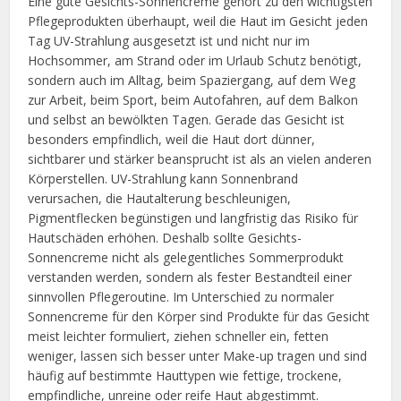
Eine gute Gesichts-Sonnencreme gehört zu den wichtigsten
Pflegeprodukten überhaupt, weil die Haut im Gesicht jeden
Tag UV-Strahlung ausgesetzt ist und nicht nur im
Hochsommer, am Strand oder im Urlaub Schutz benötigt,
sondern auch im Alltag, beim Spaziergang, auf dem Weg
zur Arbeit, beim Sport, beim Autofahren, auf dem Balkon
und selbst an bewölkten Tagen. Gerade das Gesicht ist
besonders empfindlich, weil die Haut dort dünner,
sichtbarer und stärker beansprucht ist als an vielen anderen
Körperstellen. UV-Strahlung kann Sonnenbrand
verursachen, die Hautalterung beschleunigen,
Pigmentflecken begünstigen und langfristig das Risiko für
Hautschäden erhöhen. Deshalb sollte Gesichts-
Sonnencreme nicht als gelegentliches Sommerprodukt
verstanden werden, sondern als fester Bestandteil einer
sinnvollen Pflegeroutine. Im Unterschied zu normaler
Sonnencreme für den Körper sind Produkte für das Gesicht
meist leichter formuliert, ziehen schneller ein, fetten
weniger, lassen sich besser unter Make-up tragen und sind
häufig auf bestimmte Hauttypen wie fettige, trockene,
empfindliche, unreine oder reife Haut abgestimmt.