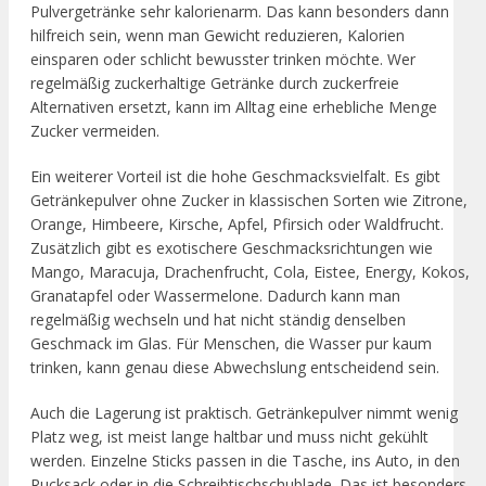
Pulvergetränke sehr kalorienarm. Das kann besonders dann
hilfreich sein, wenn man Gewicht reduzieren, Kalorien
einsparen oder schlicht bewusster trinken möchte. Wer
regelmäßig zuckerhaltige Getränke durch zuckerfreie
Alternativen ersetzt, kann im Alltag eine erhebliche Menge
Zucker vermeiden.
Ein weiterer Vorteil ist die hohe Geschmacksvielfalt. Es gibt
Getränkepulver ohne Zucker in klassischen Sorten wie Zitrone,
Orange, Himbeere, Kirsche, Apfel, Pfirsich oder Waldfrucht.
Zusätzlich gibt es exotischere Geschmacksrichtungen wie
Mango, Maracuja, Drachenfrucht, Cola, Eistee, Energy, Kokos,
Granatapfel oder Wassermelone. Dadurch kann man
regelmäßig wechseln und hat nicht ständig denselben
Geschmack im Glas. Für Menschen, die Wasser pur kaum
trinken, kann genau diese Abwechslung entscheidend sein.
Auch die Lagerung ist praktisch. Getränkepulver nimmt wenig
Platz weg, ist meist lange haltbar und muss nicht gekühlt
werden. Einzelne Sticks passen in die Tasche, ins Auto, in den
Rucksack oder in die Schreibtischschublade. Das ist besonders