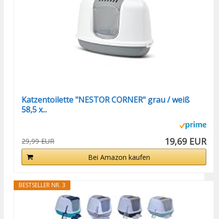
Katzentoilette "NESTOR CORNER" grau / weiß
58,5 x...
19,69 EUR
29,99 EUR
Bei Amazon kaufen
BESTSELLER NR. 3