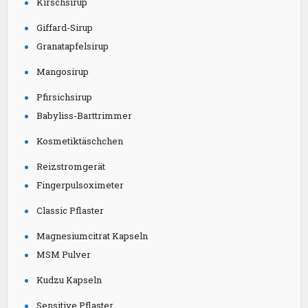
Kirschsirup
Giffard-Sirup
Granatapfelsirup
Mangosirup
Pfirsichsirup
Babyliss-Barttrimmer
Kosmetiktäschchen
Reizstromgerät
Fingerpulsoximeter
Classic Pflaster
Magnesiumcitrat Kapseln
MSM Pulver
Kudzu Kapseln
Sensitive Pflaster