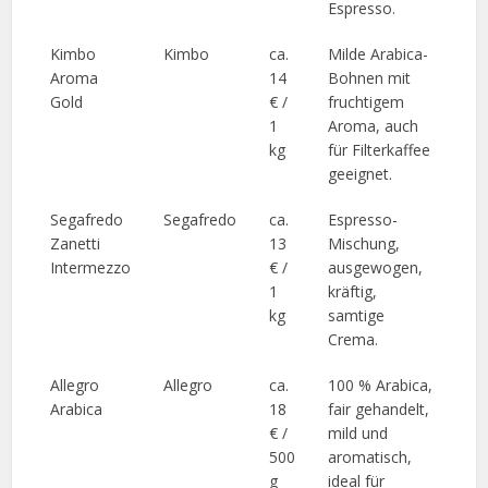
Espresso.
Kimbo
Kimbo
ca.
Milde Arabica-
Aroma
14
Bohnen mit
Gold
€ /
fruchtigem
1
Aroma, auch
kg
für Filterkaffee
geeignet.
Segafredo
Segafredo
ca.
Espresso-
Zanetti
13
Mischung,
Intermezzo
€ /
ausgewogen,
1
kräftig,
kg
samtige
Crema.
Allegro
Allegro
ca.
100 % Arabica,
Arabica
18
fair gehandelt,
€ /
mild und
500
aromatisch,
g
ideal für