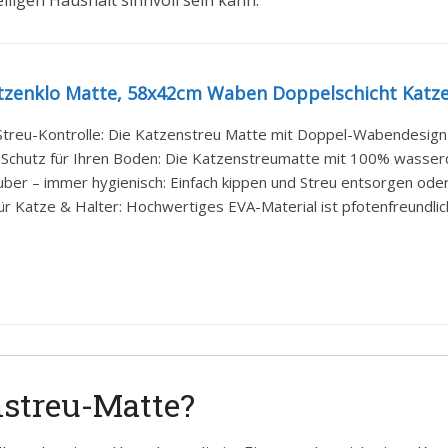
ligen Haushalt sinnvoll sein kann.
tzenklo Matte, 58x42cm Waben Doppelschicht Katzen
Streu-Kontrolle: Die Katzenstreu Matte mit Doppel-Wabendesign fä
 Schutz für Ihren Boden: Die Katzenstreumatte mit 100% wasserdic
auber – immer hygienisch: Einfach kippen und Streu entsorgen ode
ür Katze & Halter: Hochwertiges EVA-Material ist pfotenfreundlic
nstreu-Matte?