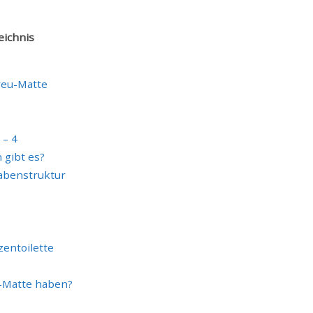
eichnis
reu-Matte
 – 4
 gibt es?
abenstruktur
zentoilette
u-Matte haben?