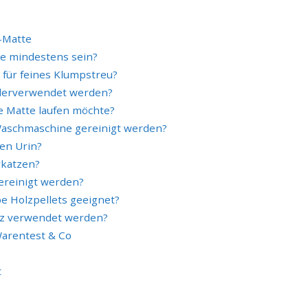
-Matte
te mindestens sein?
 für feines Klumpstreu?
derverwendet werden?
ie Matte laufen möchte?
Waschmaschine gereinigt werden?
gen Urin?
rkatzen?
gereinigt werden?
e Holzpellets geeignet?
tz verwendet werden?
Warentest & Co
t