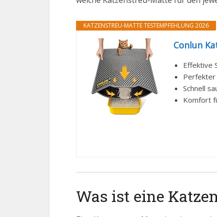
welche Katzenstreu-Matte für den jewei
KATZENSTREU-MATTE TESTEMPFEHLUNG 2026
Conlun Ka
Effektive 
Perfekter
Schnell s
Komfort f
Was ist eine Katze