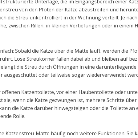
l strukturierte Unterlage, die im Eingangsbereich einer Katze
zenstreu von den Pfoten der Katze abzustreifen und herunt
ich die Streu unkontrolliert in der Wohnung verteilt. Je na
he, zwischen Rillen, in kleinen Vertiefungen oder in einem
infach: Sobald die Katze über die Matte läuft, werden die Pf
rührt. Lose Streukörner fallen dabei ab und bleiben auf bez
elangt die Streu durch Öffnungen in eine darunterliegende 
 ausgeschüttet oder teilweise sogar wiederverwendet wer
 offenen Katzentoilette, vor einer Haubentoilette oder un
t sie, wenn die Katze gezwungen ist, mehrere Schritte über d
zt, kann die Katze darüber hinwegsteigen oder die Toilette an
dende Rolle.
ine Katzenstreu-Matte häufig noch weitere Funktionen. Sie