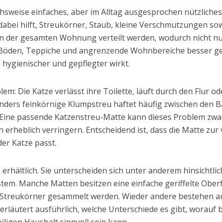
chsweise einfaches, aber im Alltag ausgesprochen nützliches
 dabei hilft, Streukörner, Staub, kleine Verschmutzungen s
 in der gesamten Wohnung verteilt werden, wodurch nicht n
 Böden, Teppiche und angrenzende Wohnbereiche besser ge
hygienischer und gepflegter wirkt.
lem: Die Katze verlässt ihre Toilette, läuft durch den Flur
ders feinkörnige Klumpstreu haftet häufig zwischen den Ball
Eine passende Katzenstreu-Matte kann dieses Problem zwar 
rheblich verringern. Entscheidend ist, dass die Matte zur
er Katze passt.
erhältlich. Sie unterscheiden sich unter anderem hinsichtlic
em. Manche Matten besitzen eine einfache geriffelte Oberfl
e Streukörner gesammelt werden. Wieder andere bestehen a
erläutert ausführlich, welche Unterschiede es gibt, worauf 