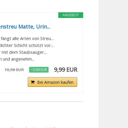
ANGEBOT
streu Matte, Urin...
ngt alle Arten von Streu...
hter Schicht schützt vor...
r mit dem Staubsauger...
h und angenehm...
9,99 EUR
10,98 EUR
−0,99 EUR
Bei Amazon kaufen