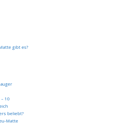
Matte gibt es?
sauger
 – 10
eich
rs beliebt?
reu-Matte