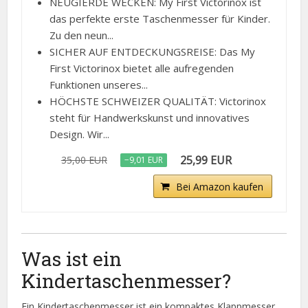
NEUGIERDE WECKEN: My First Victorinox ist
das perfekte erste Taschenmesser für Kinder.
Zu den neun...
SICHER AUF ENTDECKUNGSREISE: Das My
First Victorinox bietet alle aufregenden
Funktionen unseres...
HÖCHSTE SCHWEIZER QUALITÄT: Victorinox
steht für Handwerkskunst und innovatives
Design. Wir...
25,99 EUR
35,00 EUR
−9,01 EUR
Bei Amazon kaufen
Was ist ein
Kindertaschenmesser?
Ein Kindertaschenmesser ist ein kompaktes Klappmesser,