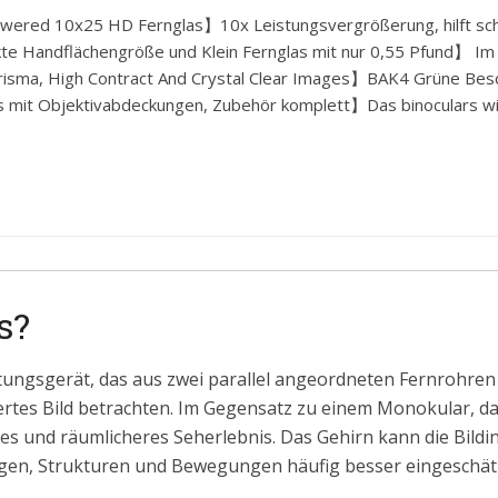
ered 10x25 HD Fernglas】10x Leistungsvergrößerung, hilft schne
 Handflächengröße und Klein Fernglas mit nur 0,55 Pfund】 Im V
sma, High Contract And Crystal Clear Images】BAK4 Grüne Beschi
 mit Objektivabdeckungen, Zubehör komplett】Das binoculars wir
s?
htungsgerät, das aus zwei parallel angeordneten Fernrohren
ertes Bild betrachten. Im Gegensatz zu einem Monokular, d
eres und räumlicheres Seherlebnis. Das Gehirn kann die Bil
en, Strukturen und Bewegungen häufig besser eingeschät