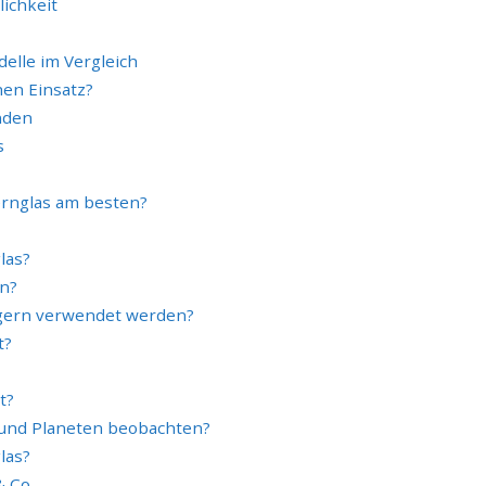
ichkeit
elle im Vergleich
hen Einsatz?
nden
s
ernglas am besten?
las?
in?
rägern verwendet werden?
t?
t?
 und Planeten beobachten?
las?
& Co