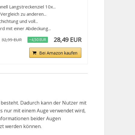
ll Langstreckenziel 10x...
ergleich zu anderen...
chtung und voll...
d mit einer Abdeckung...
28,49 EUR
32,99 EUR
−4,50 EUR
Bei Amazon kaufen
 besteht. Dadurch kann der Nutzer mit
as nur mit einem Auge verwendet wird,
dinformationen beider Augen
zt werden können.