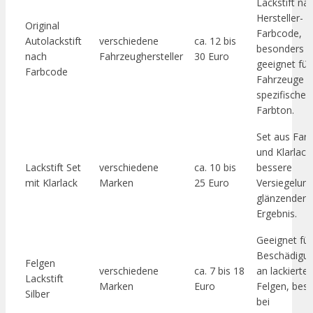
Lackstift na
Hersteller-
Original
Farbcode,
Autolackstift
verschiedene
ca. 12 bis
besonders
nach
Fahrzeughersteller
30 Euro
geeignet für
Farbcode
Fahrzeuge m
spezifische
Farbton.
Set aus Farb
und Klarlack
Lackstift Set
verschiedene
ca. 10 bis
bessere
mit Klarlack
Marken
25 Euro
Versiegelun
glänzendere
Ergebnis.
Geeignet für
Beschädigu
Felgen
verschiedene
ca. 7 bis 18
an lackierte
Lackstift
Marken
Euro
Felgen, bes
Silber
bei