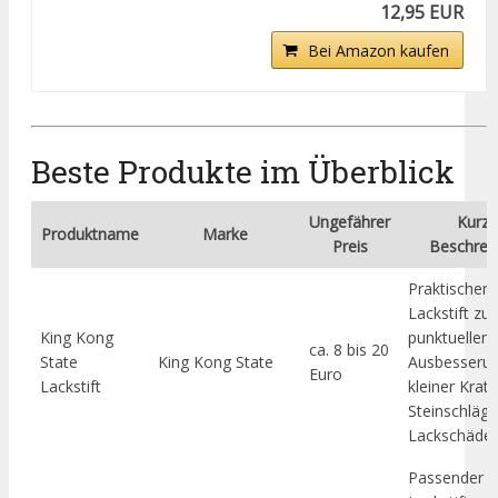
12,95 EUR
Bei Amazon kaufen
Beste Produkte im Überblick
Ungefährer
Kurze
Produktname
Marke
Preis
Beschrei
Praktischer
Lackstift zur
King Kong
punktuellen
ca. 8 bis 20
State
King Kong State
Ausbesseru
Euro
Lackstift
kleiner Kratz
Steinschläg
Lackschäden
Passender