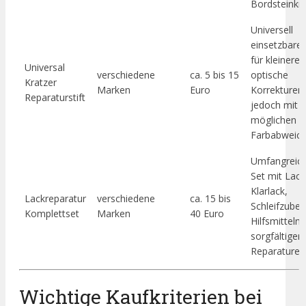
Bordsteinkra
Universell
einsetzbarer 
für kleinere
Universal
verschiedene
ca. 5 bis 15
optische
Kratzer
Marken
Euro
Korrekturen,
Reparaturstift
jedoch mit
möglichen
Farbabweich
Umfangreic
Set mit Lack
Klarlack,
Lackreparatur
verschiedene
ca. 15 bis
Schleifzube
Komplettset
Marken
40 Euro
Hilfsmitteln 
sorgfältiger
Reparaturen
Wichtige Kaufkriterien bei