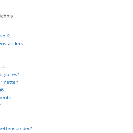
ichnis
voll?
tenständers
– 4
 gibt es?
arinetten
uß
mente
n
inettenständer?