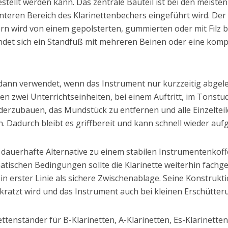
stellt werden kann. Das zentrale Bauteil ist bei den meist
teren Bereich des Klarinettenbechers eingeführt wird. Der S
ern wird von einem gepolsterten, gummierten oder mit Filz 
det sich ein Standfuß mit mehreren Beinen oder eine kom
dann verwendet, wenn das Instrument nur kurzzeitig abgeleg
n zwei Unterrichtseinheiten, bei einem Auftritt, im Tonstud
nderzubauen, das Mundstück zu entfernen und alle Einzelteil
. Dadurch bleibt es griffbereit und kann schnell wieder a
e dauerhafte Alternative zu einem stabilen Instrumentenkoff
tischen Bedingungen sollte die Klarinette weiterhin fachge
n erster Linie als sichere Zwischenablage. Seine Konstrukti
kratzt wird und das Instrument auch bei kleinen Erschütteru
tenständer für B-Klarinetten, A-Klarinetten, Es-Klarinetten,