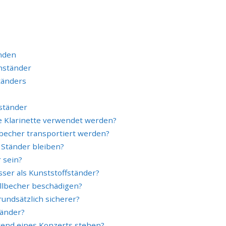
enden
enständer
tänders
ständer
de Klarinette verwendet werden?
lbecher transportiert werden?
 Ständer bleiben?
r sein?
sser als Kunststoffständer?
llbecher beschädigen?
rundsätzlich sicherer?
tänder?
rend eines Konzerts stehen?