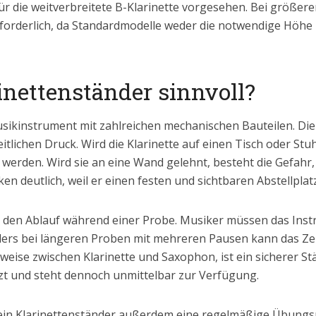
r die weitverbreitete B-Klarinette vorgesehen. Bei größeren
erforderlich, da Standardmodelle weder die notwendige Höhe 
inettenständer sinnvoll?
 Musikinstrument mit zahlreichen mechanischen Bauteilen. D
itlichen Druck. Wird die Klarinette auf einen Tisch oder Stu
erden. Wird sie an eine Wand gelehnt, besteht die Gefahr, 
ken deutlich, weil er einen festen und sichtbaren Abstellplatz
r den Ablauf während einer Probe. Musiker müssen das Inst
ers bei längeren Proben mit mehreren Pausen kann das Zei
eise zwischen Klarinette und Saxophon, ist ein sicherer St
zt und steht dennoch unmittelbar zur Verfügung.
ein Klarinettenständer außerdem eine regelmäßige Übungsro