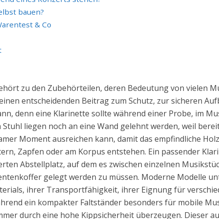
elbst bauen?
Warentest & Co
t
gehört zu den Zubehörteilen, deren Bedeutung von vielen 
ag einen entscheidenden Beitrag zum Schutz, zur sicheren 
n, denn eine Klarinette sollte während einer Probe, im Mus
Stuhl liegen noch an eine Wand gelehnt werden, weil berei
samer Moment ausreichen kann, damit das empfindliche Holz
tern, Zapfen oder am Korpus entstehen. Ein passender Klar
erten Abstellplatz, auf dem es zwischen einzelnen Musikstück
umentenkoffer gelegt werden zu müssen. Moderne Modelle un
aterials, ihrer Transportfähigkeit, ihrer Eignung für versch
rend ein kompakter Faltständer besonders für mobile Musik
er durch eine hohe Kippsicherheit überzeugen. Dieser aus