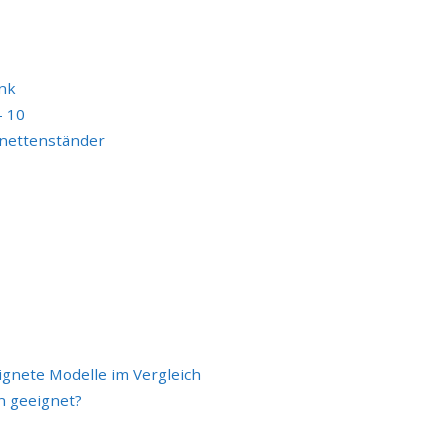
nk
– 10
inettenständer
gnete Modelle im Vergleich
n geeignet?