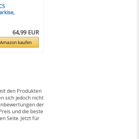
CS
rkise,
rkise...
64,99 EUR
 Amazon kaufen
mit den Produkten
n sich jedoch nicht
ndenbewertungen der
reis und die beste
n Seite. Jetzt für