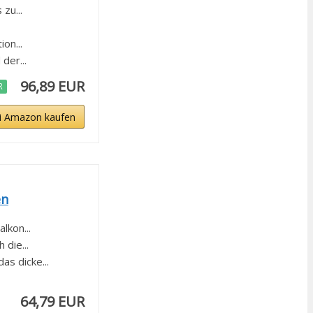
zu...
on...
der...
96,89 EUR
R
i Amazon kaufen
en
lkon...
die...
s dicke...
64,79 EUR