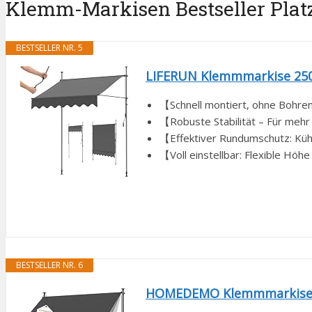
Klemm-Markisen Bestseller Platz
BESTSELLER NR. 5
LIFERUN Klemmmarkise 250
【Schnell montiert, ohne Bohren 
【Robuste Stabilität – Für mehr 
【Effektiver Rundumschutz: Küh
【Voll einstellbar: Flexible Höh
BESTSELLER NR. 6
HOMEDEMO Klemmmarkise mit