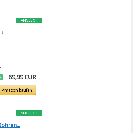
ANGEBOT
au
.
.
69,99 EUR
R
i Amazon kaufen
ANGEBOT
ohren...