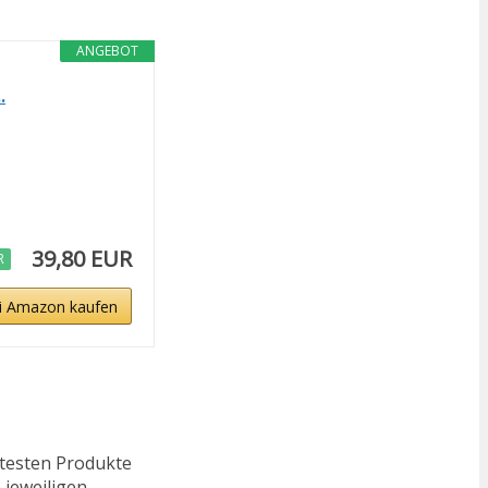
ANGEBOT
.
39,80 EUR
R
i Amazon kaufen
ftesten Produkte
 jeweiligen