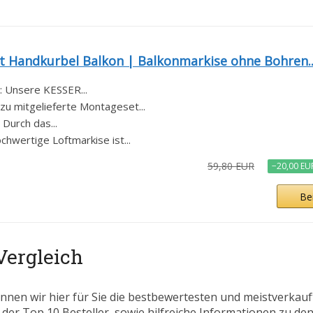
Handkurbel Balkon | Balkonmarkise ohne Bohren..
𝐓𝐙: Unsere KESSER...
s dazu mitgelieferte Montageset...
: Durch das...
e hochwertige Loftmarkise ist...
59,80 EUR
−20,00 EU
Be
Vergleich
nnen wir hier für Sie die bestbewertesten und meistverkau
 der Top 10 Besteller, sowie hilfreiche Informationen zu den