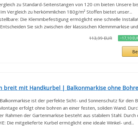
rgleich zu Standard-Seitenstangen von 120 cm bieten Unsere bis 
Im Vergleich zu herkömmlichen 180g/m² Stoffen bietet unser...
lbare: Die Klemmbefestigung ermöglicht eine schnelle Installati
Entscheiden Sie sich zwischen der klassischen Klemmmarkise und 
113,99 EUR
−17,10 EU
Be
m breit mit Handkurbel | Balkonmarkise ohne Bohr
onmarkise ist der perfekte Sicht- und Sonnenschutz für den Ba
age erfolgt ohne bohren an einer festen, soliden Wand. Durch 
hmen der Gartenmarkise besteht aus stabilem Stahl. Durch da
ie mitgelieferte Kurbel ermöglicht eine ideale Winkel- und...