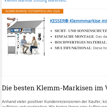
Klemm-Markise Stiftung Warentest
KLEMM-MARKISE TESTEMPFEHLUNG 2026
KESSER® Klemmmarkise mit 
𝐒𝐈𝐂𝐇𝐓- 𝐔𝐍𝐃 𝐒𝐎𝐍𝐍𝐄𝐍𝐒𝐂𝐇
𝐄𝐈𝐍𝐅𝐀𝐂𝐇𝐄 𝐌𝐎𝐍𝐓𝐀𝐆𝐄: Da
𝐇𝐎𝐂𝐇𝐖𝐄𝐑𝐓𝐈𝐆𝐄𝐒 𝐌𝐀𝐓𝐄𝐑𝐈𝐀
𝐌𝐔𝐋𝐓𝐈𝐅𝐔𝐍𝐊𝐓𝐈𝐎𝐍𝐀𝐋: Dies
Die besten Klemm-Markisen im 
Anhand vieler positiver Kundenrezensionen der Käufer, kö
auflisten und vergleichen. Wir bieten Ihnen eine Auflistung