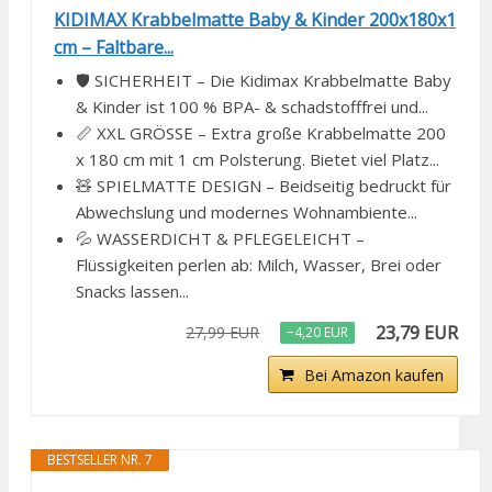
KIDIMAX Krabbelmatte Baby & Kinder 200x180x1
cm – Faltbare...
🛡️ SICHERHEIT – Die Kidimax Krabbelmatte Baby
& Kinder ist 100 % BPA- & schadstofffrei und...
📏 XXL GRÖSSE – Extra große Krabbelmatte 200
x 180 cm mit 1 cm Polsterung. Bietet viel Platz...
🧸 SPIELMATTE DESIGN – Beidseitig bedruckt für
Abwechslung und modernes Wohnambiente...
💦 WASSERDICHT & PFLEGELEICHT –
Flüssigkeiten perlen ab: Milch, Wasser, Brei oder
Snacks lassen...
23,79 EUR
27,99 EUR
−4,20 EUR
Bei Amazon kaufen
BESTSELLER NR. 7