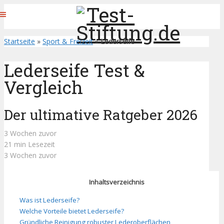
Startseite
»
Sport & Freizeit
»
Lederseife
Lederseife Test &
Vergleich
Der ultimative Ratgeber 2026
3 Wochen zuvor
21 min Lesezeit
3 Wochen zuvor
Inhaltsverzeichnis
Was ist Lederseife?
Welche Vorteile bietet Lederseife?
Gründliche Reinigung robuster Lederoberflächen