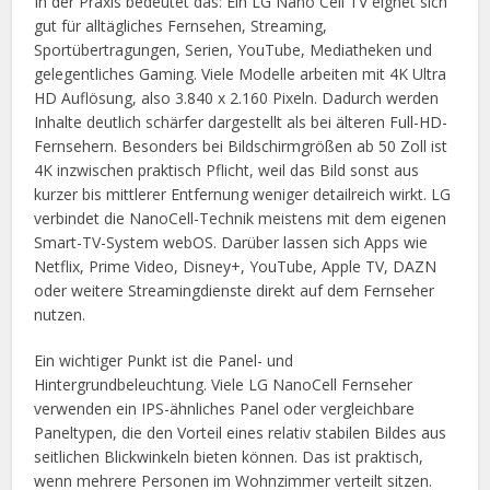
In der Praxis bedeutet das: Ein LG Nano Cell TV eignet sich
gut für alltägliches Fernsehen, Streaming,
Sportübertragungen, Serien, YouTube, Mediatheken und
gelegentliches Gaming. Viele Modelle arbeiten mit 4K Ultra
HD Auflösung, also 3.840 x 2.160 Pixeln. Dadurch werden
Inhalte deutlich schärfer dargestellt als bei älteren Full-HD-
Fernsehern. Besonders bei Bildschirmgrößen ab 50 Zoll ist
4K inzwischen praktisch Pflicht, weil das Bild sonst aus
kurzer bis mittlerer Entfernung weniger detailreich wirkt. LG
verbindet die NanoCell-Technik meistens mit dem eigenen
Smart-TV-System webOS. Darüber lassen sich Apps wie
Netflix, Prime Video, Disney+, YouTube, Apple TV, DAZN
oder weitere Streamingdienste direkt auf dem Fernseher
nutzen.
Ein wichtiger Punkt ist die Panel- und
Hintergrundbeleuchtung. Viele LG NanoCell Fernseher
verwenden ein IPS-ähnliches Panel oder vergleichbare
Paneltypen, die den Vorteil eines relativ stabilen Bildes aus
seitlichen Blickwinkeln bieten können. Das ist praktisch,
wenn mehrere Personen im Wohnzimmer verteilt sitzen.