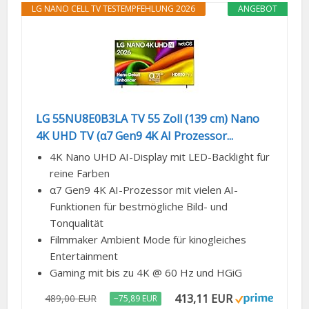
LG NANO CELL TV TESTEMPFEHLUNG 2026
ANGEBOT
LG 55NU8E0B3LA TV 55 Zoll (139 cm) Nano
4K UHD TV (α7 Gen9 4K AI Prozessor...
4K Nano UHD AI-Display mit LED-Backlight für
reine Farben
α7 Gen9 4K AI-Prozessor mit vielen AI-
Funktionen für bestmögliche Bild- und
Tonqualität
Filmmaker Ambient Mode für kinogleiches
Entertainment
Gaming mit bis zu 4K @ 60 Hz und HGiG
413,11 EUR
489,00 EUR
−75,89 EUR