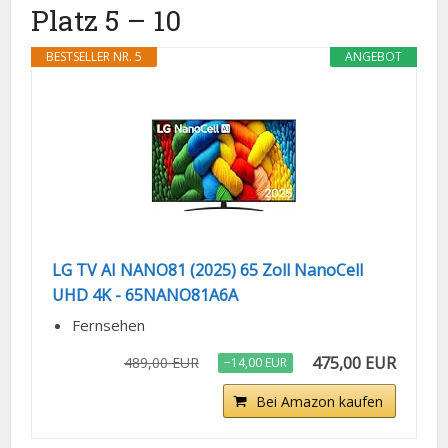
Platz 5 – 10
BESTSELLER NR. 5
ANGEBOT
LG TV AI NANO81 (2025) 65 Zoll NanoCell
UHD 4K - 65NANO81A6A
Fernsehen
475,00 EUR
489,00 EUR
−14,00 EUR
Bei Amazon kaufen