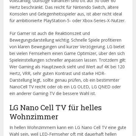
vollständig. Günstige Varianten sind oft auf 50 oder 60
Hertz beschränkt. Das reicht für Nintendo Switch, ältere
Konsolen und Gelegenheitsspieler aus, ist aber nicht ideal
für ambitionierte PlayStation-5- oder Xbox-Series-X-Nutzer.
Für Gamer ist auch die Reaktionszeit und
Bewegungsdarstellung wichtig. Schnelle Spiele profitieren
von klaren Bewegungen und kurzer Verzögerung. LG bietet
bei vielen Fernsehern einen Game Optimizer, über den sich
Spieleinstellungen schneller anpassen lassen. Trotzdem gilt:
Wer Gaming als Hauptzweck sieht und Wert auf 4K bei 120
Hertz, VRR, sehr guten Kontrast und starke HDR-
Darstellung legt, sollte genau prüfen, ob ein bestimmter
NanoCell TV reicht oder ob ein LG OLED, LG QNED oder
ein anderer Gaming-TV die bessere Wahl ist.
LG Nano Cell TV für helles
Wohnzimmer
In hellen Wohnzimmern kann ein LG Nano Cell TV eine gute
Wahl sein, weil LED-Fernseher oft mit dauerhaft hellen