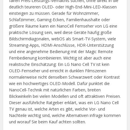
fairen Preis-Leistungs-Verhältnis suchen, ohne direkt in die
deutlich teureren OLED- oder High-End-Mini-LED-Klassen
einsteigen zu müssen. Gerade für Wohnzimmer,
Schlafzimmer, Gaming-Ecken, Familienhaushalte oder
größere Räume kann ein NanoCell Fernseher von LG eine
praktische Lösung sein, weil diese Geräte häufig große
Bildschirmdiagonalen, webOS als Smart-TV-System, viele
Streaming-Apps, HDMI-Anschlüsse, HDR-Unterstützung
und eine angenehme Bedienung mit der Magic Remote
Fernbedienung kombinieren. Wichtig ist aber auch eine
realistische Einschätzung: Ein LG Nano Cell TV ist kein
OLED-Fernseher und erreicht in dunklen Filmszenen
normalerweise nicht denselben Schwarzwert oder Kontrast
wie ein hochwertiges OLED-Modell. Dafür punktet die
NanoCell-Technik mit natürlichen Farben, breiten
Blickwinkeln bei vielen Modellen und oft attraktiven Preisen.
Dieser ausführliche Ratgeber erklärt, was ein LG Nano Cell
TV genau ist, welche Arten es gibt, welche Vor- und
Nachteile wichtig sind, welche Alternativen infrage kommen
und worauf Sie beim Kauf achten sollten.