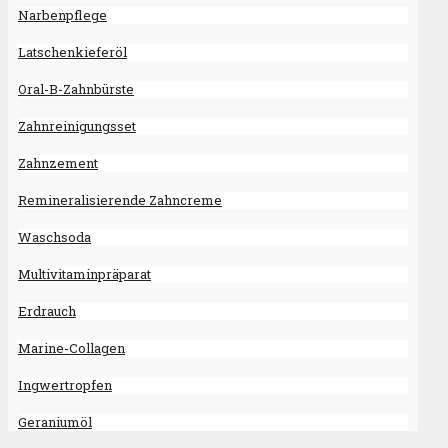
Narbenpflege
Latschenkieferöl
Oral-B-Zahnbürste
Zahnreinigungsset
Zahnzement
Remineralisierende Zahncreme
Waschsoda
Multivitaminpräparat
Erdrauch
Marine-Collagen
Ingwertropfen
Geraniumöl