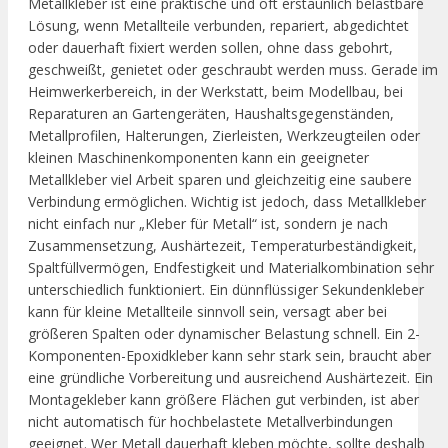
Metallkleber ist eine praktische und oft erstaunlich belastbare
Lösung, wenn Metallteile verbunden, repariert, abgedichtet
oder dauerhaft fixiert werden sollen, ohne dass gebohrt,
geschweißt, genietet oder geschraubt werden muss. Gerade im
Heimwerkerbereich, in der Werkstatt, beim Modellbau, bei
Reparaturen an Gartengeräten, Haushaltsgegenständen,
Metallprofilen, Halterungen, Zierleisten, Werkzeugteilen oder
kleinen Maschinenkomponenten kann ein geeigneter
Metallkleber viel Arbeit sparen und gleichzeitig eine saubere
Verbindung ermöglichen. Wichtig ist jedoch, dass Metallkleber
nicht einfach nur „Kleber für Metall“ ist, sondern je nach
Zusammensetzung, Aushärtezeit, Temperaturbeständigkeit,
Spaltfüllvermögen, Endfestigkeit und Materialkombination sehr
unterschiedlich funktioniert. Ein dünnflüssiger Sekundenkleber
kann für kleine Metallteile sinnvoll sein, versagt aber bei
größeren Spalten oder dynamischer Belastung schnell. Ein 2-
Komponenten-Epoxidkleber kann sehr stark sein, braucht aber
eine gründliche Vorbereitung und ausreichend Aushärtezeit. Ein
Montagekleber kann größere Flächen gut verbinden, ist aber
nicht automatisch für hochbelastete Metallverbindungen
geeignet. Wer Metall dauerhaft kleben möchte, sollte deshalb