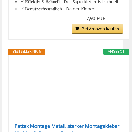
☑️ 𝐄𝐟𝐟𝐞𝐤𝐭𝐢𝐯 & 𝐒𝐜𝐡𝐧𝐞𝐥𝐥 - Der Superkleber ist schnell...
☑️ 𝐁𝐞𝐧𝐮𝐭𝐳𝐞𝐫𝐟𝐫𝐞𝐮𝐧𝐝𝐥𝐢𝐜𝐡 - Da der Kleber...
7,90 EUR
Bei Amazon kaufen
BESTSELLER NR. 6
ANGEBOT
Pattex Montage Metall, starker Montagekleber