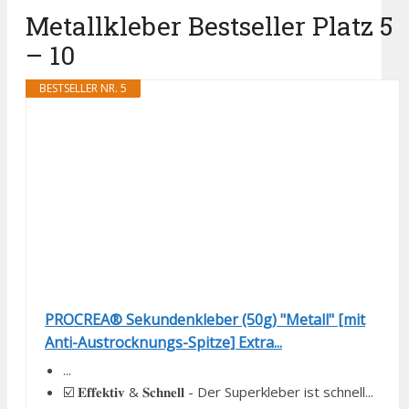
Metallkleber Bestseller Platz 5
– 10
BESTSELLER NR. 5
PROCREA® Sekundenkleber (50g) "Metall" [mit
Anti-Austrocknungs-Spitze] Extra...
...
☑️ 𝐄𝐟𝐟𝐞𝐤𝐭𝐢𝐯 & 𝐒𝐜𝐡𝐧𝐞𝐥𝐥 - Der Superkleber ist schnell...