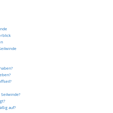
inde
rblick
en
Seilwinde
 haben?
heben?
ffseil?
 Seilwinde?
gt?
äßig auf?