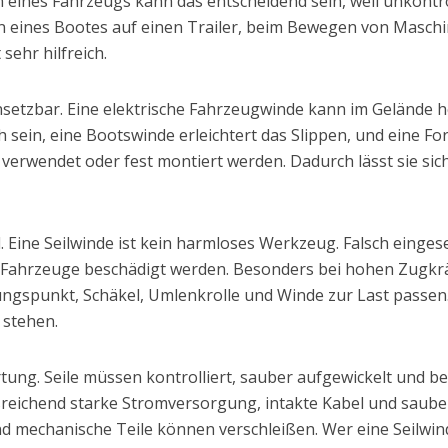
 eines Fahrzeugs kann das entscheidend sein, weil unkon
 eines Bootes auf einen Trailer, beim Bewegen von Maschi
sehr hilfreich.
insetzbar. Eine elektrische Fahrzeugwinde kann im Gelände h
 sein, eine Bootswinde erleichtert das Slippen, und eine F
 verwendet oder fest montiert werden. Dadurch lässt sie sic
d. Eine Seilwinde ist kein harmloses Werkzeug. Falsch einge
 Fahrzeuge beschädigt werden. Besonders bei hohen Zugkr
ungspunkt, Schäkel, Umlenkrolle und Winde zur Last passen
 stehen.
artung. Seile müssen kontrolliert, sauber aufgewickelt und 
reichend starke Stromversorgung, intakte Kabel und sauber
 mechanische Teile können verschleißen. Wer eine Seilwinde