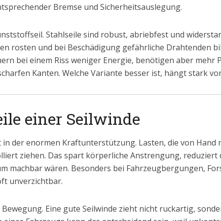
ntsprechender Bremse und Sicherheitsauslegung.
unststoffseil. Stahlseile sind robust, abriebfest und widers
en rosten und bei Beschädigung gefährliche Drahtenden bilde
n bei einem Riss weniger Energie, benötigen aber mehr Pf
harfen Kanten. Welche Variante besser ist, hängt stark vo
ile einer Seilwinde
egt in der enormen Kraftunterstützung. Lasten, die von Hand
liert ziehen. Das spart körperliche Anstrengung, reduziert
kaum machbar wären. Besonders bei Fahrzeugbergungen, For
ft unverzichtbar.
rte Bewegung. Eine gute Seilwinde zieht nicht ruckartig, son