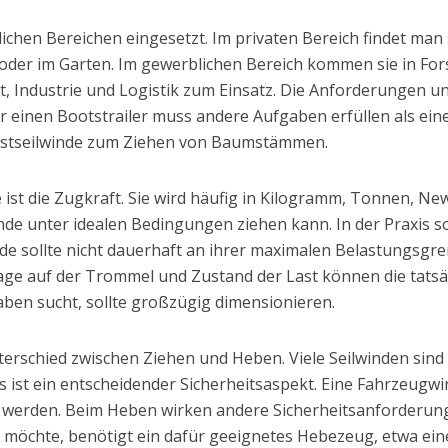
lichen Bereichen eingesetzt. Im privaten Bereich findet ma
oder im Garten. Im gewerblichen Bereich kommen sie in Fors
 Industrie und Logistik zum Einsatz. Die Anforderungen un
für einen Bootstrailer muss andere Aufgaben erfüllen als ei
orstseilwinde zum Ziehen von Baumstämmen.
de ist die Zugkraft. Sie wird häufig in Kilogramm, Tonnen, 
nde unter idealen Bedingungen ziehen kann. In der Praxis s
nde sollte nicht dauerhaft an ihrer maximalen Belastungsgr
llage auf der Trommel und Zustand der Last können die tatsä
ben sucht, sollte großzügig dimensionieren.
nterschied zwischen Ziehen und Heben. Viele Seilwinden sin
ist ein entscheidender Sicherheitsaspekt. Eine Fahrzeugwi
werden. Beim Heben wirken andere Sicherheitsanforderung
n möchte, benötigt ein dafür geeignetes Hebezeug, etwa ei