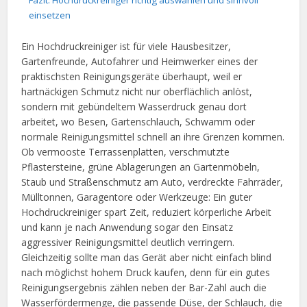
Fazit: Hochdruckreiniger richtig auswählen und sinnvoll
einsetzen
Ein Hochdruckreiniger ist für viele Hausbesitzer,
Gartenfreunde, Autofahrer und Heimwerker eines der
praktischsten Reinigungsgeräte überhaupt, weil er
hartnäckigen Schmutz nicht nur oberflächlich anlöst,
sondern mit gebündeltem Wasserdruck genau dort
arbeitet, wo Besen, Gartenschlauch, Schwamm oder
normale Reinigungsmittel schnell an ihre Grenzen kommen.
Ob vermooste Terrassenplatten, verschmutzte
Pflastersteine, grüne Ablagerungen an Gartenmöbeln,
Staub und Straßenschmutz am Auto, verdreckte Fahrräder,
Mülltonnen, Garagentore oder Werkzeuge: Ein guter
Hochdruckreiniger spart Zeit, reduziert körperliche Arbeit
und kann je nach Anwendung sogar den Einsatz
aggressiver Reinigungsmittel deutlich verringern.
Gleichzeitig sollte man das Gerät aber nicht einfach blind
nach möglichst hohem Druck kaufen, denn für ein gutes
Reinigungsergebnis zählen neben der Bar-Zahl auch die
Wasserfördermenge, die passende Düse, der Schlauch, die