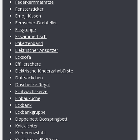
Federkernmatratze
Fenstersticker
Emoji Kissen
Fernseher-Drehteller
Essgruppe
Esszimmertisch
Etikettenband
Elektrischer Anspitzer
Ecksofa
Effilierschere
Elektrische Kinderzahnbürste
Duftsäckchen
Duschecke Regal
Echtwachskerze
Einbauküche
Eckbank
Eckbankgruppe
Doppelbett Boxspringbett
Knicklichter
Konferenzstuhl
Kopfkissen 40×80 cm