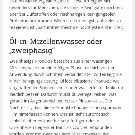
es dem Marketing widerspricht. Diese Art eignet sich
besonders für Menschen, die schnelle Reinigung möchten,
aber bei Duftstoffen oder reichhaltigen Reinigungsölen
Probleme bekommen. Wenn du dazu neigst, auf vieles zu
reagieren, ist „parfümfrei“ meist der wichtigste erste Filter.
Öl-in-Mizellenwasser oder
„zweiphasig“
Zweiphasige Produkte bestehen aus einer wässrigen
Mizellenphase und einer öligen Phase, die sich vor der
Anwendung durch Schütteln verbindet. Der Vorteil liegt klar
in der Reinigungsleistung: Öl löst ölbasierte Produkte wie
lang haftenden Sonnenschutz oder wasserfestes Make-up
deutlich besser. Dadurch musst du weniger reiben, was
gerade im Augenbereich ein echter Pluspunkt ist. Der
Nachteil ist, dass diese Produkte häufiger einen spürbaren
Film hinterlassen können. Das ist nicht automatisch
schlecht, aber es kann bei sehr fettiger oder zu
Unreinheiten neigender Haut als „zu viel“ empfunden
werden. Wer mit zweiphasigem Mizellenwasser gut