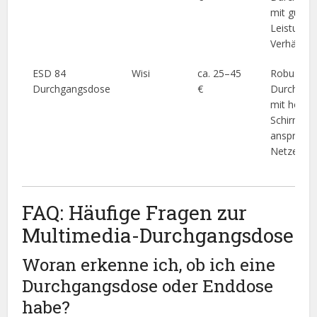
mit gutem
Leistungs
Verhältnis
ESD 84
Wisi
ca. 25–45
Robuste
Durchgangsdose
€
Durchgan
mit hoher
Schirmung
anspruchs
Netze.
FAQ: Häufige Fragen zur
Multimedia-Durchgangsdose
Woran erkenne ich, ob ich eine
Durchgangsdose oder Enddose
habe?