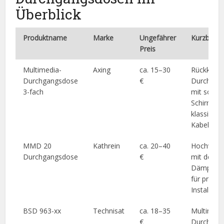
Überblick
Produktname
Marke
Ungefährer
Kurzbesch
Preis
Multimedia-
Axing
ca. 15–30
Rückkanal
Durchgangsdose
€
Durchgan
3-fach
mit solide
Schirmung
klassische
Kabelnetz
MMD 20
Kathrein
ca. 20–40
Hochwert
Durchgangsdose
€
mit defini
Dämpfung
für profes
Installati
BSD 963-xx
Technisat
ca. 18–35
Multimedi
€
Durchgan