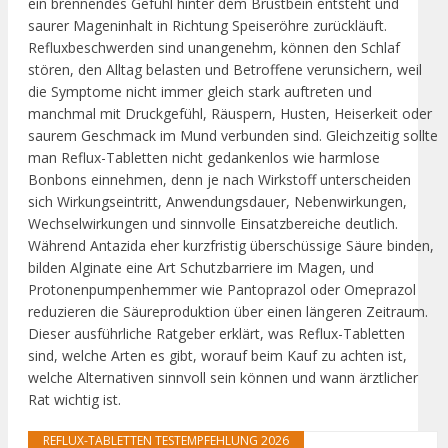
ein brennendes Gefühl hinter dem Brustbein entsteht und
saurer Mageninhalt in Richtung Speiseröhre zurückläuft.
Refluxbeschwerden sind unangenehm, können den Schlaf
stören, den Alltag belasten und Betroffene verunsichern, weil
die Symptome nicht immer gleich stark auftreten und
manchmal mit Druckgefühl, Räuspern, Husten, Heiserkeit oder
saurem Geschmack im Mund verbunden sind. Gleichzeitig sollte
man Reflux-Tabletten nicht gedankenlos wie harmlose
Bonbons einnehmen, denn je nach Wirkstoff unterscheiden
sich Wirkungseintritt, Anwendungsdauer, Nebenwirkungen,
Wechselwirkungen und sinnvolle Einsatzbereiche deutlich.
Während Antazida eher kurzfristig überschüssige Säure binden,
bilden Alginate eine Art Schutzbarriere im Magen, und
Protonenpumpenhemmer wie Pantoprazol oder Omeprazol
reduzieren die Säureproduktion über einen längeren Zeitraum.
Dieser ausführliche Ratgeber erklärt, was Reflux-Tabletten
sind, welche Arten es gibt, worauf beim Kauf zu achten ist,
welche Alternativen sinnvoll sein können und wann ärztlicher
Rat wichtig ist.
REFLUX-TABLETTEN TESTEMPFEHLUNG 2026