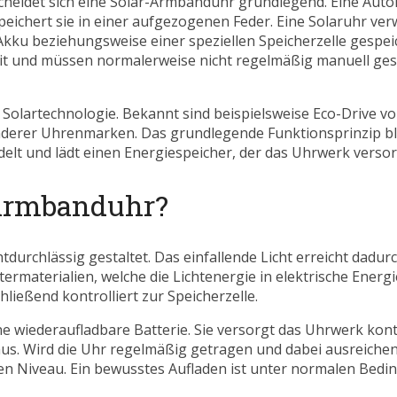
cheidet sich eine Solar-Armbanduhr grundlegend. Eine Aut
ichert sie in einer aufgezogenen Feder. Eine Solaruhr ve
Akku beziehungsweise einer speziellen Speicherzelle gespeic
t und müssen normalerweise nicht regelmäßig manuell gest
Solartechnologie. Bekannt sind beispielsweise Eco-Drive vo
nderer Uhrenmarken. Das grundlegende Funktionsprinzip bl
ndelt und lädt einen Energiespeicher, der das Uhrwerk versor
-Armbanduhr?
htdurchlässig gestaltet. Das einfallende Licht erreicht dadurc
ermaterialien, welche die Lichtenergie in elektrische Energ
ließend kontrolliert zur Speicherzelle.
e wiederaufladbare Batterie. Sie versorgt das Uhrwerk konti
us. Wird die Uhr regelmäßig getragen und dabei ausreichen
en Niveau. Ein bewusstes Aufladen ist unter normalen Bedi