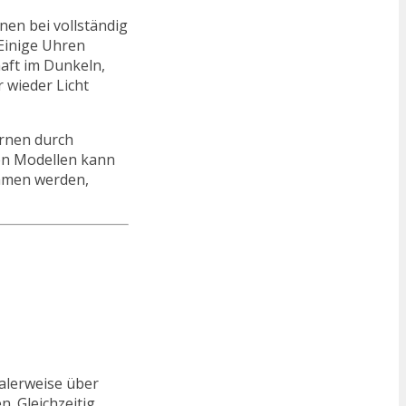
en bei vollständig
Einige Uhren
aft im Dunkeln,
r wieder Licht
arnen durch
en Modellen kann
ommen werden,
malerweise über
. Gleichzeitig