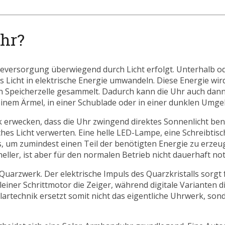
uhr?
eversorgung überwiegend durch Licht erfolgt. Unterhalb od
des Licht in elektrische Energie umwandeln. Diese Energie wir
en Speicherzelle gesammelt. Dadurch kann die Uhr auch dann
nem Ärmel, in einer Schublade oder in einer dunklen Umge
erwecken, dass die Uhr zwingend direktes Sonnenlicht benö
ches Licht verwerten. Eine helle LED-Lampe, eine Schreibti
, um zumindest einen Teil der benötigten Energie zu erzeu
hneller, ist aber für den normalen Betrieb nicht dauerhaft no
uarzwerk. Der elektrische Impuls des Quarzkristalls sorgt 
ner Schrittmotor die Zeiger, während digitale Varianten di
rtechnik ersetzt somit nicht das eigentliche Uhrwerk, sonde