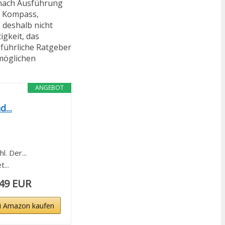
 nach Ausführung
, Kompass,
 deshalb nicht
igkeit, das
führliche Ratgeber
 möglichen
ANGEBOT
...
. Der...
...
,49 EUR
i Amazon kaufen