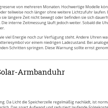
greserve von mehreren Monaten. Hochwertige Modelle könn
r teilweise noch länger ohne weitere Lichtzufuhr laufen. 
ie längere Zeit nicht bewegt oder befinden sie sich dauerh
. Die interne Zeitmessung läuft jedoch weiter. Sobald die Uh
er.
wie viel Energie noch zur Verfügung steht. Andere Uhren w
teriesymbol vor einem niedrigen Ladezustand. Bei analog
unden-Schritten springen. Diese Warnung sollte ernst gen
r Solar-Armbanduhr
ng. Da Licht die Speicherzelle regelmäßig nachlädt, ist nor
erlich. Das spart Aufwand und reduziert laufende Folgekosten