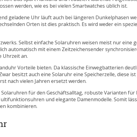
ssen werden, wie es bei vielen Smartwatches üblich ist.
end geladene Uhr läuft auch bei längeren Dunkelphasen wei
chselnden Orten ist dies praktisch. Es wird weder ein spezi
rzwerks. Selbst einfache Solaruhren weisen meist nur eine 
lich automatisch mit einem Zeitzeichensender synchronisie
 Uhrzeit an.
uhr Vorteile bieten. Da klassische Einwegbatterien deutli
war besitzt auch eine Solaruhr eine Speicherzelle, diese ist
st nach vielen Jahren ersetzt werden.
nte Solaruhren für den Geschäftsalltag, robuste Varianten f
Multifunktionsuhren und elegante Damenmodelle. Somit lässt
gen kombinieren.
hr