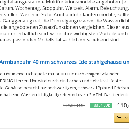
igital ausgestattete Multifunktionsmodelle angeboten. Je
 Datum, Wochentag, Stoppuhr, Weltzeit, Alarm, Beleuchtung
tstellen. Wer eine Solar-Armbanduhr kaufen möchte, sollte
e Ganggenauigkeit, die Dunkelgangreserve, die Wasserdicht
die angebotenen Zusatzfunktionen vergleichen. Dieser aus
rianten erhältlich sind, worin ihre wichtigsten Vorteile und
 eines passenden Modells tatsächlich entscheidend sind.
 Armbanduhr 40 mm schwarzes Edelstahlgehäuse und
ie Uhr in eine Lichtquelle mit 3000 Lux nach einigen Sekunden...
BERING Herren Uhr wird durch ein flaches und sehr kratzfestes...
e Gehäuse besteht aushochwertigem, schwarz IPplated Edelstahl
 hat eine Wasserdichtigkeitigkeit von bis zu 5 ATM. Das bedeutet
110
199,00 EUR
−88,51 EUR
Be