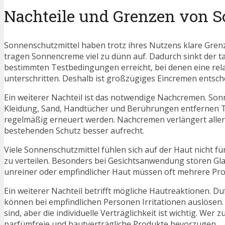
Nachteile und Grenzen von 
Sonnenschutzmittel haben trotz ihres Nutzens klare Grenz
tragen Sonnencreme viel zu dünn auf. Dadurch sinkt der t
bestimmten Testbedingungen erreicht, bei denen eine rela
unterschritten. Deshalb ist großzügiges Eincremen entsch
Ein weiterer Nachteil ist das notwendige Nachcremen. So
Kleidung, Sand, Handtücher und Berührungen entfernen T
regelmäßig erneuert werden. Nachcremen verlängert allerd
bestehenden Schutz besser aufrecht.
Viele Sonnenschutzmittel fühlen sich auf der Haut nicht fü
zu verteilen. Besonders bei Gesichtsanwendung stören Gl
unreiner oder empfindlicher Haut müssen oft mehrere Prod
Ein weiterer Nachteil betrifft mögliche Hautreaktionen. Du
können bei empfindlichen Personen Irritationen auslösen.
sind, aber die individuelle Verträglichkeit ist wichtig. Wer
parfümfreie und hautverträgliche Produkte bevorzugen.