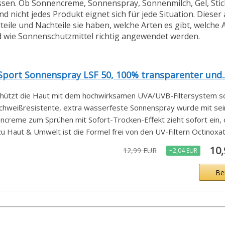
sen. Ob Sonnencreme, Sonnenspray, Sonnenmilch, Gel, Stic
d nicht jedes Produkt eignet sich für jede Situation. Dieser
eile und Nachteile sie haben, welche Arten es gibt, welche 
nd wie Sonnenschutzmittel richtig angewendet werden.
port Sonnenspray LSF 50, 100% transparenter und..
hützt die Haut mit dem hochwirksamen UVA/UVB-Filtersystem sof
ißresistente, extra wasserfeste Sonnenspray wurde mit seiner
eme zum Sprühen mit Sofort-Trocken-Effekt zieht sofort ein, o
aut & Umwelt ist die Formel frei von den UV-Filtern Octinoxat.
10
12,99 EUR
−2,04 EUR
Be