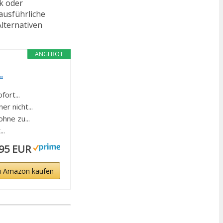
k oder
 ausführliche
Alternativen
ANGEBOT
.
ort...
 nicht...
hne zu...
..
,95 EUR
i Amazon kaufen