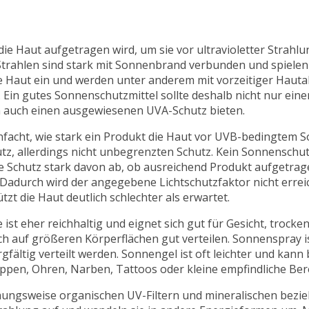
ie Haut aufgetragen wird, um sie vor ultravioletter Strahlu
trahlen sind stark mit Sonnenbrand verbunden und spielen 
ie Haut ein und werden unter anderem mit vorzeitiger Haut
Ein gutes Sonnenschutzmittel sollte deshalb nicht nur ein
n auch einen ausgewiesenen UVA-Schutz bieten.
einfacht, wie stark ein Produkt die Haut vor UVB-bedingtem
tz, allerdings nicht unbegrenzten Schutz. Kein Sonnenschutz
e Schutz stark davon ab, ob ausreichend Produkt aufgetrage
adurch wird der angegebene Lichtschutzfaktor nicht erreic
zt die Haut deutlich schlechter als erwartet.
st eher reichhaltig und eignet sich gut für Gesicht, trocke
ich auf größeren Körperflächen gut verteilen. Sonnenspray 
ältig verteilt werden. Sonnengel ist oft leichter und kann 
ippen, Ohren, Narben, Tattoos oder kleine empfindliche Ber
ungsweise organischen UV-Filtern und mineralischen bezi