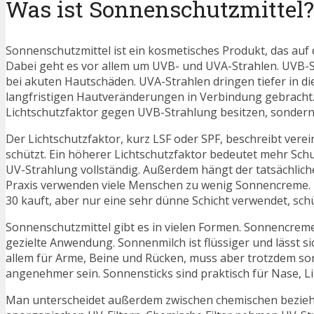
Was ist Sonnenschutzmittel?
Sonnenschutzmittel ist ein kosmetisches Produkt, das auf d
Dabei geht es vor allem um UVB- und UVA-Strahlen. UVB-S
bei akuten Hautschäden. UVA-Strahlen dringen tiefer in d
langfristigen Hautveränderungen in Verbindung gebracht. 
Lichtschutzfaktor gegen UVB-Strahlung besitzen, sonder
Der Lichtschutzfaktor, kurz LSF oder SPF, beschreibt ver
schützt. Ein höherer Lichtschutzfaktor bedeutet mehr Schu
UV-Strahlung vollständig. Außerdem hängt der tatsächlich
Praxis verwenden viele Menschen zu wenig Sonnencreme. D
30 kauft, aber nur eine sehr dünne Schicht verwendet, schüt
Sonnenschutzmittel gibt es in vielen Formen. Sonnencreme i
gezielte Anwendung. Sonnenmilch ist flüssiger und lässt s
allem für Arme, Beine und Rücken, muss aber trotzdem sorgf
angenehmer sein. Sonnensticks sind praktisch für Nase, L
Man unterscheidet außerdem zwischen chemischen bezieh