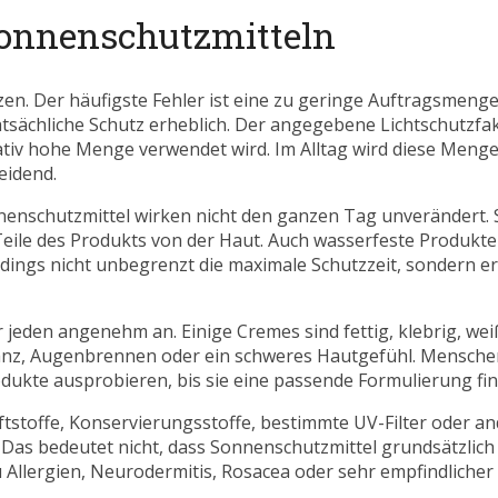
Sonnenschutzmitteln
en. Der häufigste Fehler ist eine zu geringe Auftragsmeng
atsächliche Schutz erheblich. Der angegebene Lichtschutzfa
tiv hohe Menge verwendet wird. Im Alltag wird diese Menge
eidend.
nnenschutzmittel wirken nicht den ganzen Tag unverändert.
eile des Produkts von der Haut. Auch wasserfeste Produkt
ings nicht unbegrenzt die maximale Schutzzeit, sondern er
r jeden angenehm an. Einige Cremes sind fettig, klebrig, we
anz, Augenbrennen oder ein schweres Hautgefühl. Menschen 
ukte ausprobieren, bis sie eine passende Formulierung fin
ftstoffe, Konservierungsstoffe, bestimmte UV-Filter oder an
 Das bedeutet nicht, dass Sonnenschutzmittel grundsätzlich
 zu Allergien, Neurodermitis, Rosacea oder sehr empfindlicher 