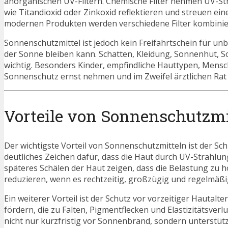
anorganischen UV-Filtern. Chemische Filter nehmen UV-Str
wie Titandioxid oder Zinkoxid reflektieren und streuen ein
modernen Produkten werden verschiedene Filter kombiniert
Sonnenschutzmittel ist jedoch kein Freifahrtschein für unb
der Sonne bleiben kann. Schatten, Kleidung, Sonnenhut, S
wichtig. Besonders Kinder, empfindliche Hauttypen, Mens
Sonnenschutz ernst nehmen und im Zweifel ärztlichen Rat 
Vorteile von Sonnenschutzmi
Der wichtigste Vorteil von Sonnenschutzmitteln ist der 
deutliches Zeichen dafür, dass die Haut durch UV-Strahl
späteres Schälen der Haut zeigen, dass die Belastung zu h
reduzieren, wenn es rechtzeitig, großzügig und regelmäßi
Ein weiterer Vorteil ist der Schutz vor vorzeitiger Hautal
fördern, die zu Falten, Pigmentflecken und Elastizitätsve
nicht nur kurzfristig vor Sonnenbrand, sondern unterstütz