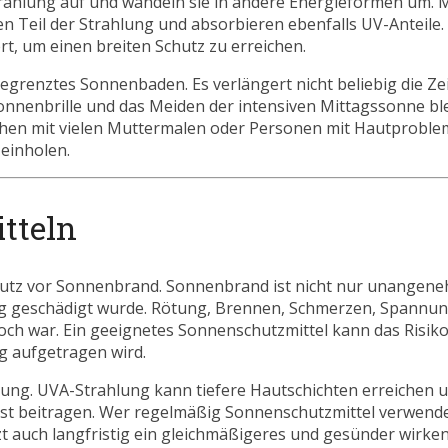
ahlung auf und wandeln sie in andere Energieformen um. Mi
en Teil der Strahlung und absorbieren ebenfalls UV-Anteile. 
, um einen breiten Schutz zu erreichen.
egrenztes Sonnenbaden. Es verlängert nicht beliebig die Zeit
onnenbrille und das Meiden der intensiven Mittagssonne bl
chen mit vielen Muttermalen oder Personen mit Hautproble
einholen.
tteln
Schutz vor Sonnenbrand. Sonnenbrand ist nicht nur unangen
ung geschädigt wurde. Rötung, Brennen, Schmerzen, Spannu
och war. Ein geeignetes Sonnenschutzmittel kann das Risiko
g aufgetragen wird.
terung. UVA-Strahlung kann tiefere Hautschichten erreichen 
rlust beitragen. Wer regelmäßig Sonnenschutzmittel verwende
t auch langfristig ein gleichmäßigeres und gesünder wirken