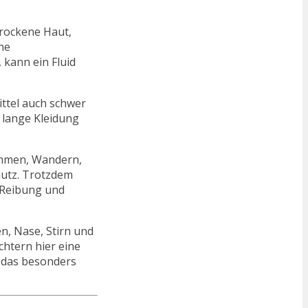
trockene Haut,
he
 kann ein Fluid
ittel auch schwer
 lange Kleidung
wimmen, Wandern,
hutz. Trotzdem
 Reibung und
n, Nase, Stirn und
chtern hier eine
 das besonders