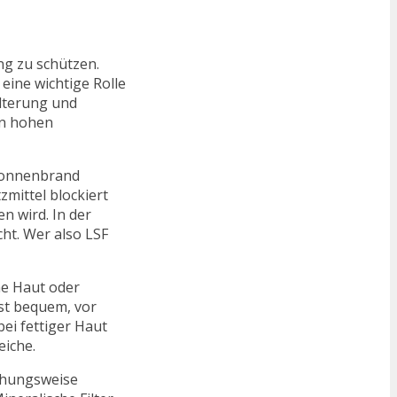
ng zu schützen.
eine wichtige Rolle
alterung und
en hohen
 Sonnenbrand
mittel blockiert
n wird. In der
ht. Wer also LSF
ne Haut oder
ist bequem, vor
bei fettiger Haut
eiche.
ehungsweise