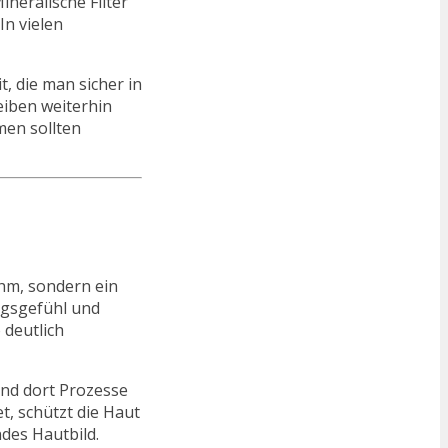
neralische Filter
In vielen
, die man sicher in
eiben weiterhin
men sollten
ehm, sondern ein
ngsgefühl und
 deutlich
und dort Prozesse
t, schützt die Haut
des Hautbild.