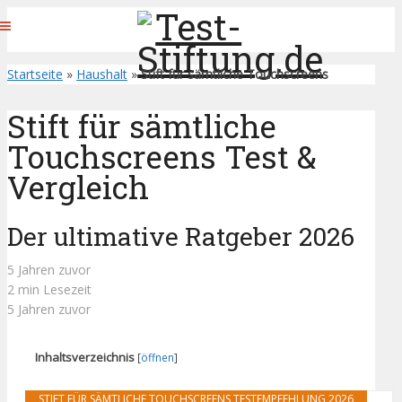
Startseite
»
Haushalt
»
Stift für sämtliche Touchscreens
Stift für sämtliche
Touchscreens Test &
Vergleich
Der ultimative Ratgeber 2026
5 Jahren zuvor
2 min Lesezeit
5 Jahren zuvor
Inhaltsverzeichnis
[
öffnen
]
STIFT FÜR SÄMTLICHE TOUCHSCREENS TESTEMPFEHLUNG 2026